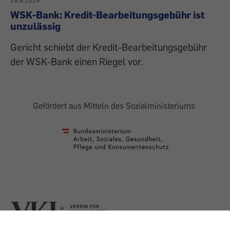
29.8.2024
WSK-Bank: Kredit-Bearbeitungsgebühr ist
unzulässig
Gericht schiebt der Kredit-Bearbeitungsgebühr
der WSK-Bank einen Riegel vor.
Gefördert aus Mitteln des Sozialministeriums