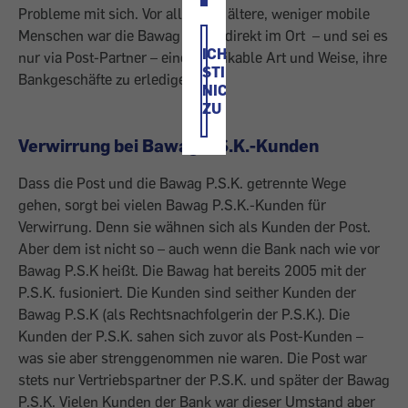
Probleme mit sich. Vor allem für ältere, weniger mobile
Menschen war die Bawag P.S.K. direkt im Ort – und sei es
ICH
nur via Post-Partner – eine praktikable Art und Weise, ihre
STIMME
Bankgeschäfte zu erledigen.
NICHT
ZU
Verwirrung bei Bawag P.S.K.-Kunden
Dass die Post und die Bawag P.S.K. getrennte Wege
gehen, sorgt bei vielen Bawag P.S.K.-Kunden für
Verwirrung. Denn sie wähnen sich als Kunden der Post.
Aber dem ist nicht so – auch wenn die Bank nach wie vor
Bawag P.S.K heißt. Die Bawag hat bereits 2005 mit der
P.S.K. fusioniert. Die Kunden sind seither Kunden der
Bawag P.S.K (als Rechtsnachfolgerin der P.S.K.). Die
Kunden der P.S.K. sahen sich zuvor als Post-Kunden –
was sie aber strenggenommen nie waren. Die Post war
stets nur Vertriebspartner der P.S.K. und später der Bawag
P.S.K. Vielen Kunden der Bank war dieser Umstand aber