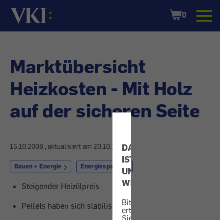
Startseite
Shopping
0
Cart
Marktübersicht
Heizkosten - Mit Holz
auf der sicheren Seite
15.10.2008
, aktualisiert am
20.10.2008
DATENSCHUTZ
IST
Bauen + Energie
Energiesparen
UNS
WICHTIG!
Steigender Heizölpreis
Bitte
Pellets haben sich stabilisiert
erteilen
Sie