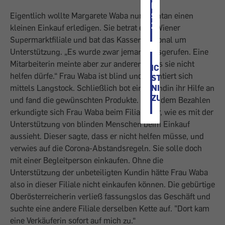
ICH
Eigentlich wollte Margarete Waba nur spontan einen
STIMME
ZU
kleinen Einkauf erledigen. Sie betrat eine Wiener
Supermarktfiliale und bat das Kassenpersonal um
Unterstützung. „Es wurde zwar jemand ausgerufen. Eine
Mit­arbeiterin meinte aber zur anderen, dass sie nicht
ICH
helfen dürfe.“ Frau Waba ist blind und orientiert sich
STIMME
mittels Langstock. Schließlich bot eine Kundin ihr Hilfe an
NICHT
ZU
und fand die gewünschten Produkte. Nach dem Bezahlen
erkundigte sich Frau Waba beim Filial­leiter, wie es mit der
Unterstützung von blinden Menschen beim Einkauf
aussieht. Dieser sagte, dass er nicht helfen müsse, und
verwies auf die Corona-Abstandsregeln. Sie solle doch
mit einer Begleitperson einkaufen. Ohne die
Unterstützung der unbeteiligten Kundin hätte Frau Waba
also in dieser Filiale nicht einkaufen können. Die gebür­tige
Oberösterreicherin verließ fassungslos das Geschäft und
suchte eine andere Filiale derselben Kette auf. "Dort kam
eine Verkäuferin sofort auf mich zu.“