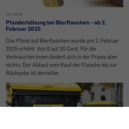
28.1.2025
Pfanderhöhung bei Bierflaschen – ab 2.
Februar 2025
Das Pfand auf Bierflaschen wurde am 2. Februar
2025 erhöht. Von 9 auf 20 Cent. Für die
Verbraucher:innen ändert sich in der Praxis aber
nichts. Der Ablauf vom Kauf der Flasche bis zur
Rückgabe ist derselbe.