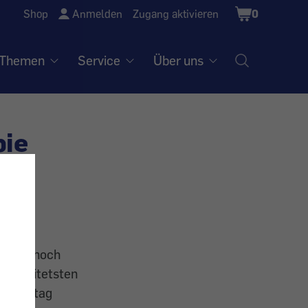
Shopping
Shop
Anmelden
Zugang aktivieren
0
Cart
Themen
Service
Über uns
bie
gen dennoch
verbreitetsten
den Alltag