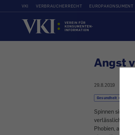
VKI
VERBRAUCHERRECHT
EUROPAKONSUMENT
Startseite
Angst v
29.8.2019
Gesundheit + Kosmet
Spinnen sind in 
verlässlich für 
Phobien, allerdi