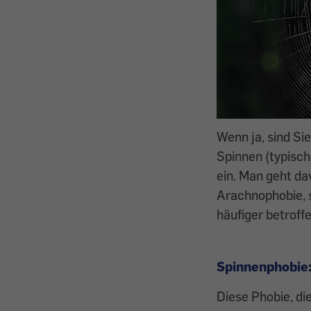
Wenn ja, sind Si
Spinnen ­(typis
ein. Man geht da
Arachnophobie, s
häufiger betroff
Spinnenphobie:
Diese Phobie, di