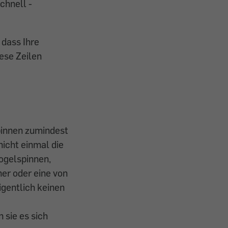
chnell ­
 dass Ihre
ese Zeilen
Spinnen zumindest
nicht einmal die
ogelspinnen,
ner oder eine von
igentlich keinen
 sie es sich