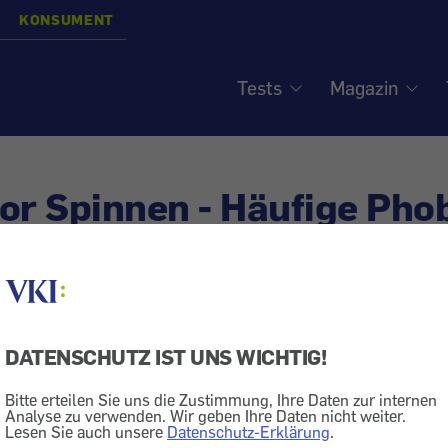
KONSUMENT
Tests
Magazin
or Spinnen - Häufige Pho
ik
Angst
Psychotherapie
Freizeit + Familie
Tier
DATENSCHUTZ IST UNS WICHTIG!
unseren Breiten völlig harmlos, sogar nützlich, und sor
Schrecken. Hierzulande gehört die Spinnenangst zu den 
Bitte erteilen Sie uns die Zustimmung, Ihre Daten zur internen
Analyse zu verwenden. Wir geben Ihre Daten nicht weiter.
ngs auch zu denen der harmloseren Art, da sie kaum in 
Lesen Sie auch unsere
Datenschutz-Erklärung
.