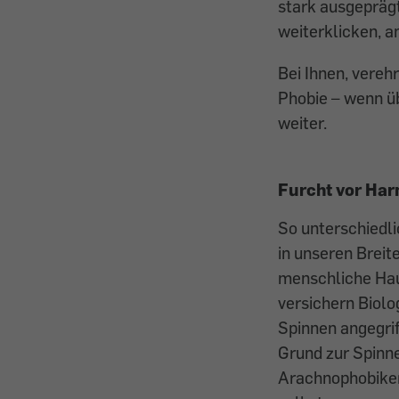
stark ausgeprägt
weiterklicken, an
Bei Ihnen, vereh
Phobie – wenn üb
weiter.
Furcht vor Ha
So unterschiedli
in unseren Breite
menschliche Haut
versichern Biolo
Spinnen angegrif
Grund zur Spinn
Arachnophobikern