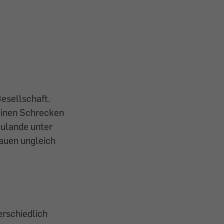
Gesellschaft.
einen Schrecken
zulande unter
rauen ungleich
erschiedlich