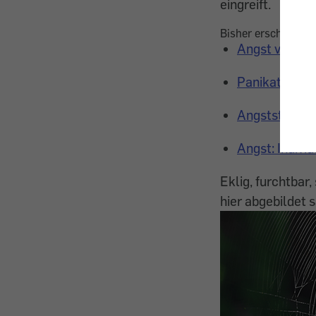
eingreift.
Bisher erschienen:
Angst vor dem
Panikattacke
Angststörung
Angst: Indivi
Eklig, furchtbar,
hier abgebildet 