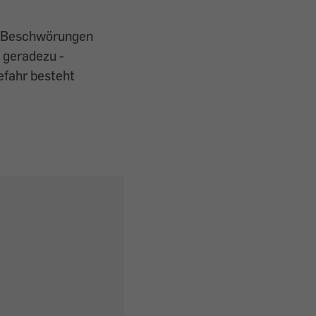
nd Beschwörungen
m geradezu ­
efahr besteht