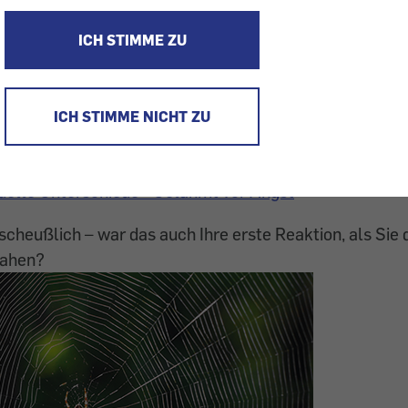
ICH STIMME ZU
 Alter - Habe ich richtig gelebt?
n - Wenn Angst krank macht
ICH STIMME NICHT ZU
en: Therapiemöglichkeiten - Wege aus der Angst
duelle Unterschiede - Gelähmt vor Angst
 scheußlich – war das auch Ihre erste Reaktion, als Sie 
sahen?