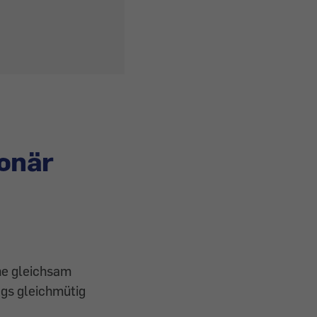
onär
nne gleichsam
gs gleichmütig