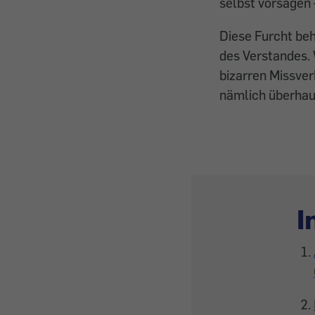
selbst vorsagen –
Diese Furcht be
des Verstandes. 
bizarren Missver
nämlich überhaup
I