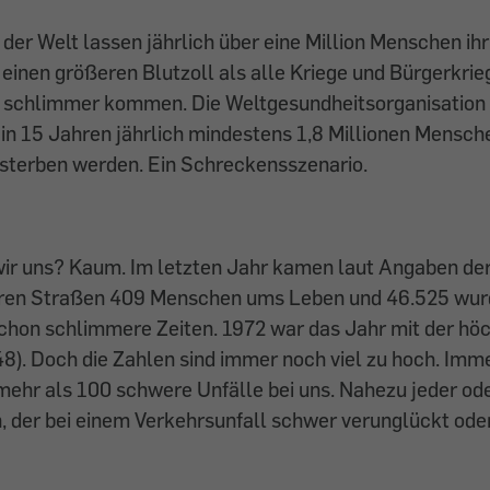
der Welt lassen jährlich über eine Million Menschen ihr
 einen größeren Blutzoll als alle Kriege und Bürgerkr
h schlimmer kommen. Die Weltgesundheitsorganisa­tio
 in 15 Jahren jährlich mindestens 1,8 Millionen Mensch
sterben werden. Ein Schreckensszenario.
ir uns? Kaum. Im letzten Jahr kamen laut Angaben der 
eren Straßen 409 Menschen ums Leben und 46.525 wurd
chon schlimmere Zeiten. 1972 war das Jahr mit der hö
48). Doch die Zahlen sind immer noch viel zu hoch. Imm
 mehr als 100 schwere Unfälle bei uns. Nahezu jeder od
 der bei einem Verkehrsunfall schwer verunglückt od