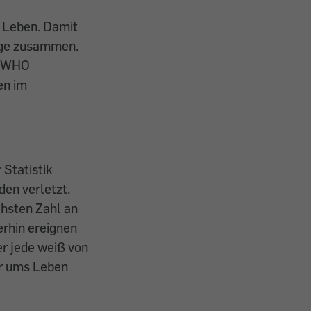
 Leben. ­Damit
iege zusammen.
n WHO
en im
Statistik
en verletzt.
chsten Zahl an
erhin ereignen
er jede weiß von
er ums Leben