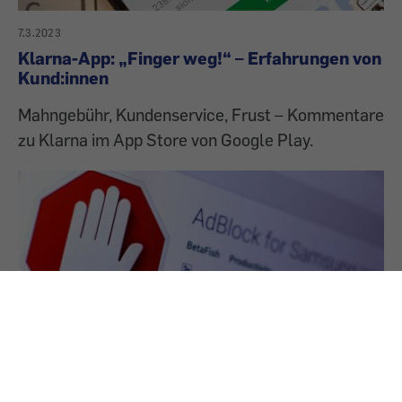
7.3.2023
Klarna-App: „Finger weg!“ – Erfahrungen von
Kund:innen
Mahngebühr, Kundenservice, Frust – Kommentare
zu Klarna im App Store von Google Play.
28.11.2022
Adblocker und Co: Wie man Cookies im Netz