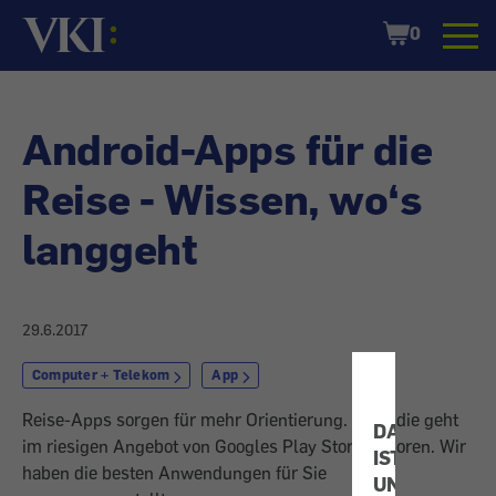
Startseite
Shopping
0
Cart
Android-Apps für die
Reise - Wissen, wo‘s
langgeht
29.6.2017
Computer + Telekom
App
Reise-Apps sorgen für mehr Orientierung. Doch die geht
DATENSCHU
im riesigen Angebot von Googles Play Store verloren. Wir
IST
haben die besten Anwendungen für Sie
UNS