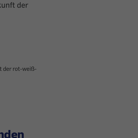
kunft der
t der rot-weiß-
enden