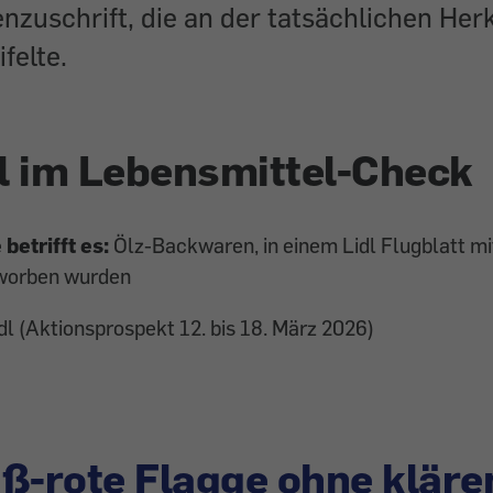
zuschrift, die an der tatsächlichen Her
felte.
l im Lebensmittel-Check
betrifft es:
Ölz-Backwaren, in einem Lidl Flugblatt mi
eworben wurden
dl (Aktionsprospekt 12. bis 18. März 2026)
ß-rote Flagge ohne klär