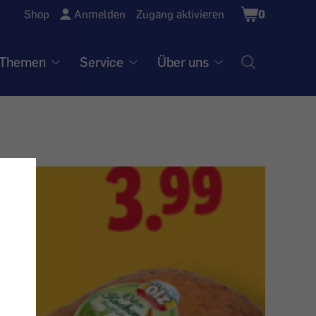
Shopping
Shop
Anmelden
Zugang aktivieren
0
Cart
Themen
Service
Über uns