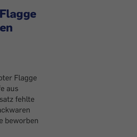
-Flagge
ten
oter Flagge
fe aus
atz fehlte
Backwaren
ge beworben