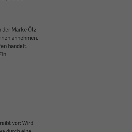
n der Marke Ölz
innen annehmen,
fen handelt.
Ein
eibt vor: Wird
wa durch eine