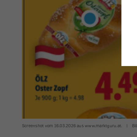
Screenshot vom 16.03.2026 aus www.marktguru.at.
|
Bi