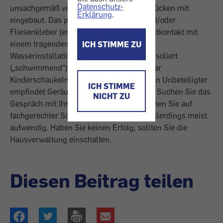
Datenschutz-
unsachgemäß verlegt und dabei Schallbrücken mit
Erklärung
.
eingebaut. Das passiert, wenn Fliesen und/oder
Fliesenkleber (es genügt ein Punkt!) Direktkontakt mit
einem tragenden Mauerteil haben. Auch
ICH STIMME ZU
Wasserinstallationen, die nicht akustisch isoliert
(„schwimmend“) verlegt wurden, und sogar
Kinderschaukeln sind weithin zu hören. Ein Unbeteiligter
ICH STIMME
empfindet Geräusche noch viel störender. Suchen Sie das
NICHT ZU
Gespräch mit Ihrem Nachbarn, und bestehen Sie auf
fachgerechter Schalldämmung. Dies ist allerdings meist
aufwendig. Haben Sie keinen Erfolg, sollten Sie die
Hausverwaltung einschalten.
Diesen Beitrag teilen