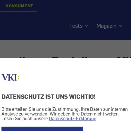
KONSUMENT
Tests
Magazin
waltung: Bestellung - Mi
rtrag?
DATENSCHUTZ IST UNS WICHTIG!
echt
Bitte erteilen Sie uns die Zustimmung, Ihre Daten zur internen
Analyse zu verwenden. Wir geben Ihre Daten nicht weiter.
Lesen Sie auch unsere
Datenschutz-Erklärung
.
schon seit zwei Jahren in einer Eigentumswohnanlage 
g eine dem Bauträger nahestehende Hausverwaltung m