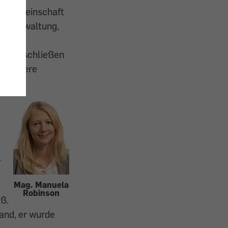
msgemeinschaft
Hausverwaltung,
s diese
rag abschließen
nd unsere
.
Mag. Manuela
Robinson
ß.
tand, er wurde