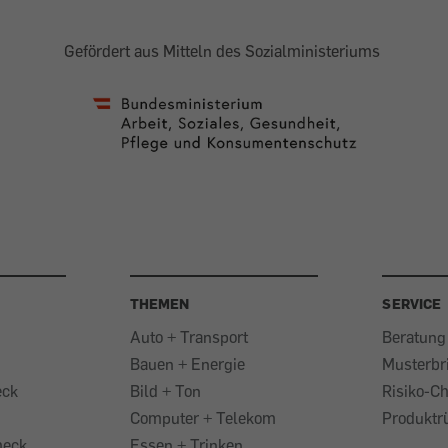
Gefördert aus Mitteln des Sozialministeriums
THEMEN
SERVICE
Auto + Transport
Beratung
Bauen + Energie
Musterbr
eck
Bild + Ton
Risiko-C
Computer + Telekom
Produktr
heck
Essen + Trinken