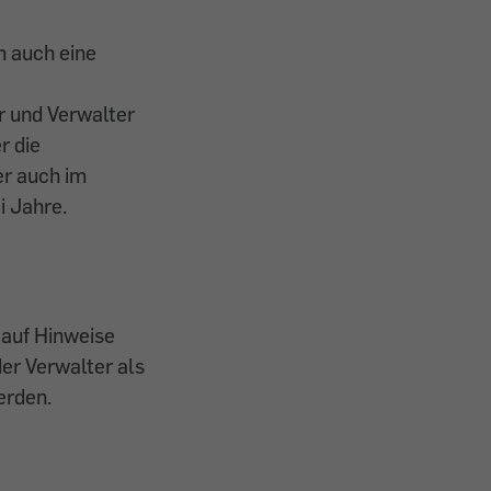
m auch eine
r und Verwalter
r die
er auch im
i Jahre.
 auf Hinweise
der Verwalter als
erden.