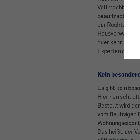
Vollmacht mit 
beauftragt. Doch
der Rechte und P
Hausverwaltung 
oder kann sie un
Experten geben 
Kein besonder
Es gibt kein bes
Hier herrscht of
Bestellt wird de
vom Bauträger. D
Wohnungseigent
Das heißt, der V