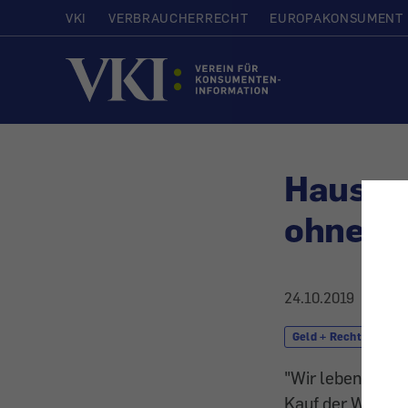
VKI
VERBRAUCHERRECHT
EUROPAKONSUMENT
Startseite
Hausver
ohne Ve
24.10.2019
Geld + Recht
R
"Wir leben nun 
Kauf der Wohnun