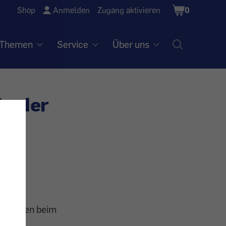
Shopping
Shop
Anmelden
Zugang aktivieren
0
Cart
Themen
Service
Über uns
t oder
und haben beim
ittels