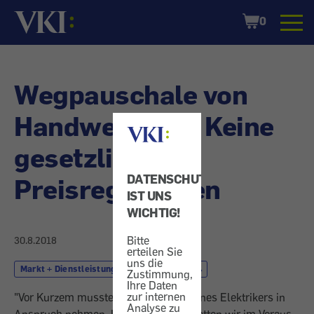
Startseite
Shopping
0
Cart
Wegpauschale von
Handwerkern - Keine
gesetzlichen
DATENSCHUTZ
Preisregelungen
IST UNS
WICHTIG!
Bitte
30.8.2018
erteilen Sie
uns die
Markt + Dienstleistung
Handwerker
Zustimmung,
Ihre Daten
zur internen
"Vor Kurzem musste ich die Dienste eines Elektrikers in
Analyse zu