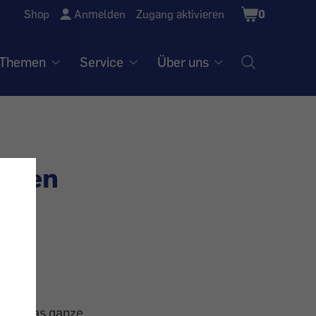
Shopping
Shop
Anmelden
Zugang aktivieren
0
Cart
Themen
Service
Über uns
erfen
 einem
ßlich das ganze