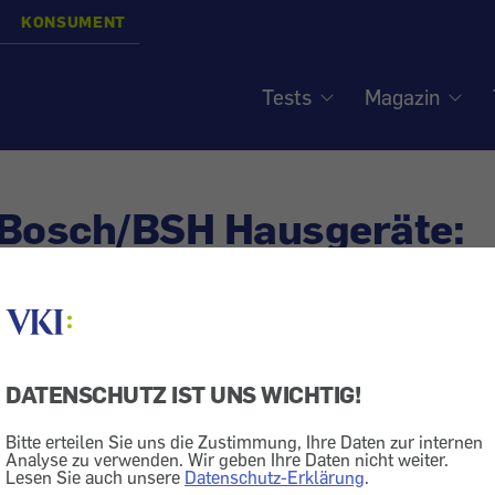
KONSUMENT
Tests
Magazin
 Bosch/BSH Hausgeräte:
xer - Austauschen, wegw
DATENSCHUTZ IST UNS WICHTIG!
eklamation
Garantie
Markt + Dienstleistung
Reparatur
Bitte erteilen Sie uns die Zustimmung, Ihre Daten zur internen
unktionsstabmixer von Familie S. funktionierte wegen
Analyse zu verwenden. Wir geben Ihre Daten nicht weiter.
Lesen Sie auch unsere
Datenschutz-Erklärung
.
 Kunststoffteil nicht mehr. Bosch ersetzte zwar schlie