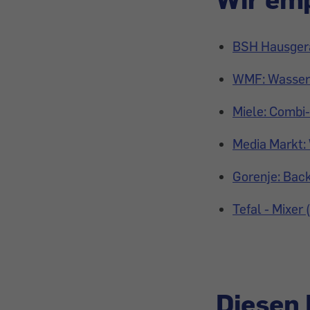
BSH Hausgerä
WMF: Wasserk
Miele: Combi
Media Markt:
Gorenje: Bac
Tefal - Mixer 
Diesen 