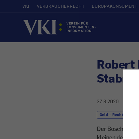
VKI
VERBRAUCHERRECHT
EUROPAKONSUMENT
Startseite
Robert
Stabmi
27.8.2020
Geld + Recht
R
Der Bosch-Multif
kleinen defekten