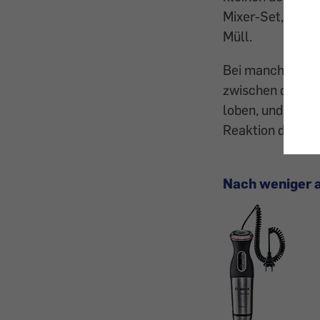
Mixer-Set, das a
Müll.
Bei manchen Beit
zwischen dem Wu
loben, und dem Be
Reaktion darauf 
Nach weniger a