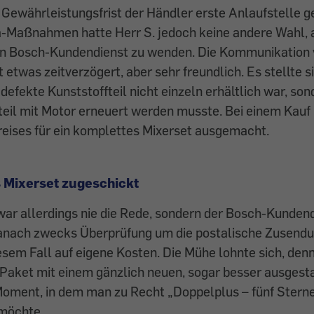
 Gewährleistungsfrist der Händler erste Anlaufstelle 
-Maßnahmen hatte Herr S. jedoch keine andere Wahl, a
den Bosch-Kundendienst zu wenden. Die Kommunikation v
 etwas zeitverzögert, aber sehr freundlich. Es stellte s
defekte Kunststoffteil nicht einzeln erhältlich war, son
il mit Motor erneuert werden musste. Bei einem Kauf h
reises für ein komplettes Mixerset ausgemacht.
 Mixerset zugeschickt
ar allerdings nie die Rede, sondern der Bosch-Kundend
nach zwecks Überprüfung um die postalische Zusendu
iesem Fall auf eigene Kosten. Die Mühe lohnte sich, de
 Paket mit einem gänzlich neuen, sogar besser ausgest
 Moment, in dem man zu Recht „Doppelplus – fünf Sterne
 möchte.