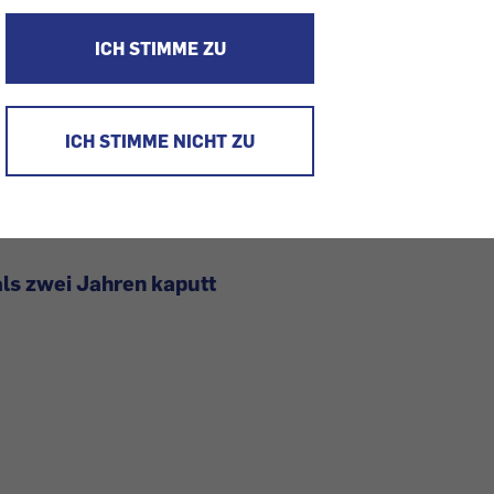
lte Gerät landete aber nach weniger als zwei Jahren 
ICH STIMME ZU
rägen für unsere „Plus | Minus“-Seite sind wir hin- und
nsch, eine Firma für ihr Entgegenkommen in den höch
ICH STIMME NICHT ZU
dürfnis, sie an den Pranger zu stellen, weil ihre Kulanz
war, dass ein Produkt sich vorzeitig verabschiedet hat.
ls zwei Jahren kaputt