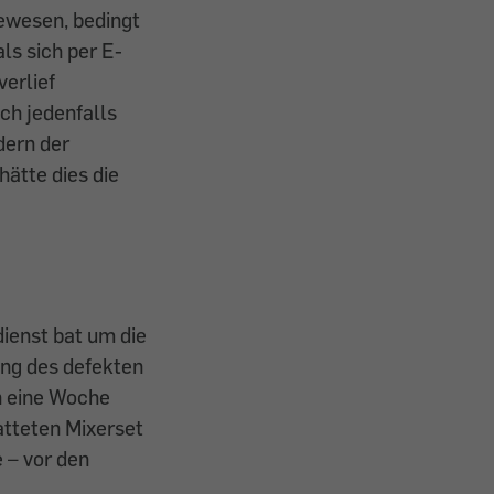
gewesen, bedingt
ls sich per E-
erlief
ich jedenfalls
dern der
ätte dies die
ienst bat um die
ng des defekten
nn eine Woche
atteten Mixerset
 – vor den