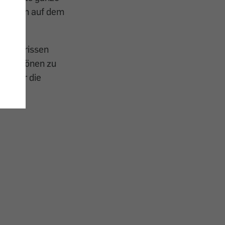
Gebrauch auf dem
 hergerissen
sten Tönen zu
 ja nur die