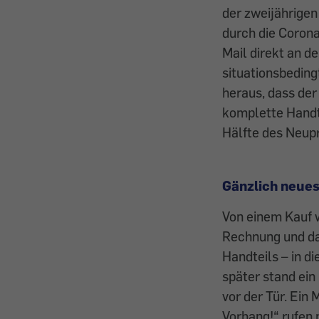
der zweijährigen
durch die Corona
Mail direkt an 
situationsbedingt
heraus, dass der 
komplette Handte
Hälfte des Neup
Gänzlich neues
Von einem Kauf w
Rechnung und da
Handteils – in d
später stand ein
vor der Tür. Ein
Vorhang!“ rufen