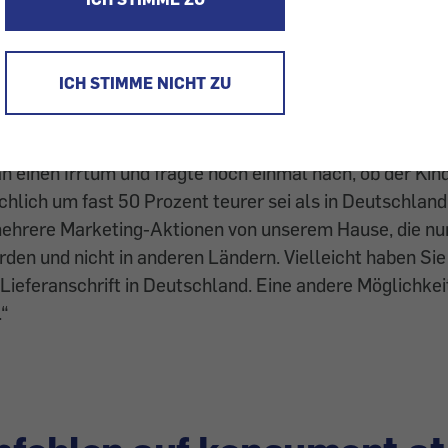
rr Johannes K. auf
www.baby-walz.de
einen Autokinder
€ und wollte ihn bestellen. Doch in der deutschen Zen
ICH STIMME NICHT ZU
eich nicht liefern zu können, und verwies an
www.baby-
che Sitz aber 145 €!
an einen Irrtum und fragte noch einmal nach, ob der Kind
chlich um fast 50 Prozent teurer sei als in Deutschland
 mehrere Marketing-Aktionen von unserem Hause, die nu
den und nicht in anderen Ländern. Vielleicht haben Sie
ieferanschrift in Deutschland. Eine andere Möglichkeit
“