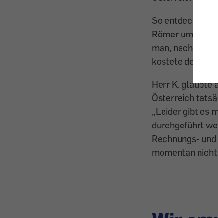
So entdeckte He
Römer um 97,98 
man, nach Österr
kostete der glei
Herr K. glaubte 
Österreich tatsä
„Leider gibt es
durchgeführt wer
Rechnungs- und L
momentan nicht.