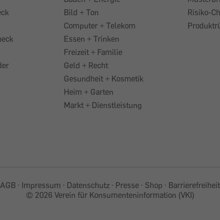
eck
Bild + Ton
Risiko-C
Computer + Telekom
Produktr
heck
Essen + Trinken
Freizeit + Familie
der
Geld + Recht
Gesundheit + Kosmetik
Heim + Garten
Markt + Dienstleistung
AGB
Impressum
Datenschutz
Presse
Shop
Barrierefreiheit
©
2026 Verein für Konsumenteninformation (VKI)