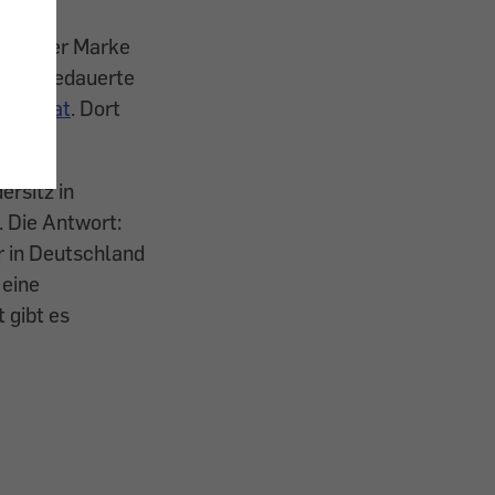
sitz der Marke
trale bedauerte
walz.at
. Dort
ersitz in
. Die Antwort:
r in Deutschland
 eine
 gibt es