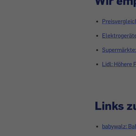
Wir emp
Preisvergleic
Elektrogeräte
Supermärkte: 
Lidl: Höhere 
Links 
babywalz: Ba