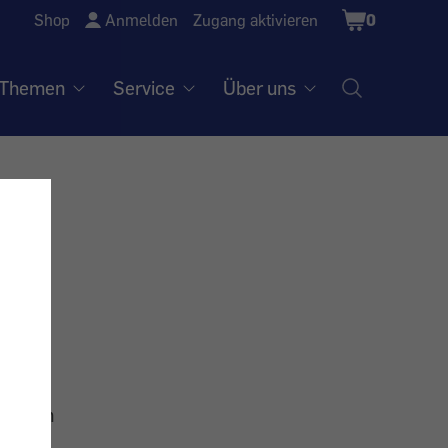
Shopping
Shop
Anmelden
Zugang aktivieren
0
Cart
Themen
Service
Über uns
si-
 als in