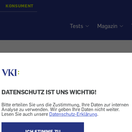
KONSUMENT
Tests
Magazin
in Deutschland billiger - Ö
ag für Kindersitz
DATENSCHUTZ IST UNS WICHTIG!
Bitte erteilen Sie uns die Zustimmung, Ihre Daten zur internen
Analyse zu verwenden. Wir geben Ihre Daten nicht weiter.
Kind
Markt + Dienstleistung
Preis
Lesen Sie auch unsere
Datenschutz-Erklärung
.
rkaufen ihre Waren in Deutschland wesentlich günstiger
ICH STIMME ZU