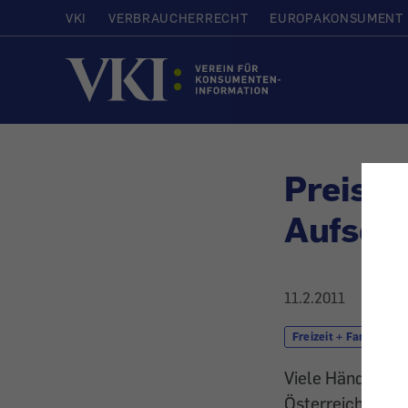
VKI
VERBRAUCHERRECHT
EUROPAKONSUMENT
Startseite
Preise: 
Aufschl
11.2.2011
Freizeit + Familie
Viele Händler ve
Österreich.