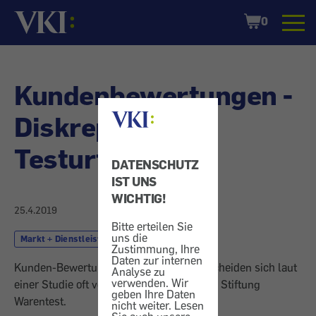
Startseite
Shopping
0
Cart
Kundenbewertungen -
Diskrepanz zu
Testurteilen
DATENSCHUTZ
IST UNS
WICHTIG!
25.4.2019
Bitte erteilen Sie
uns die
Markt + Dienstleistung
Einkauf
Zustimmung, Ihre
Daten zur internen
Kunden-Bewertungen im Internet unterscheiden sich laut
Analyse zu
verwenden. Wir
einer Studie oft von den Bewertungen der Stiftung
geben Ihre Daten
Warentest.
nicht weiter. Lesen