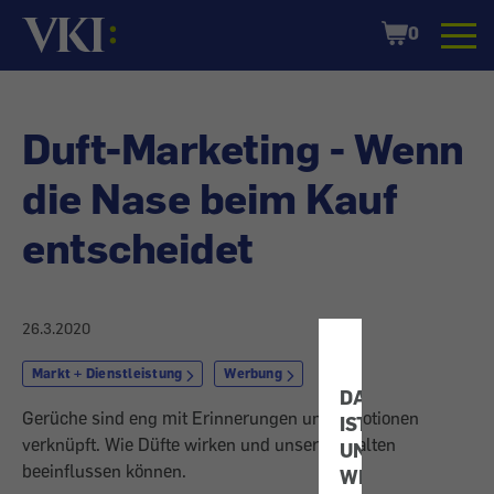
Startseite
Shopping
0
Cart
Duft-Marketing - Wenn
die Nase beim Kauf
entscheidet
26.3.2020
Markt + Dienstleistung
Werbung
DATENSCHUTZ
Gerüche sind eng mit Erinnerungen und Emotionen
IST
verknüpft. Wie Düfte wirken und unser Verhalten
UNS
beeinflussen können.
WICHTIG!