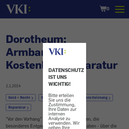
Startseite
Shopping
0
Cart
Dorotheum:
Armbanduhr -
Kostenlose Reparatur
DATENSCHUTZ
IST UNS
WICHTIG!
2.1.2014
Bitte erteilen
Geld + Recht
Schmuck
Markt + Dienstleistung
Sie uns die
Zustimmung,
Reparatur
Ihre Daten zur
internen
Analyse zu
"Vor den Vorhang" bitten wir Unternehmen, die
verwenden. Wir
besonderes Entgegenkommen gezeigt haben - über die
geben Ihre