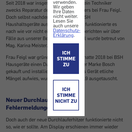
verwenden.
Seit 2018 war insgesamt neun Mal (!) ein Techniker
Wir geben
zwecks Reparatur des Durchlauferhitzers bei Frau Feigl.
Ihre Daten
nicht weiter.
Doch selbst nachdem das Gerät von BSH
Lesen Sie
Haushaltsgeräte ausgetauscht wurde, funktionierte es
auch unsere
Datenschutz-
nach wie vor nicht einwandfrei. -Hier berichten wir über
Erklärung
.
Fälle aus unserer Beratung. Dieser Fall wurde betreut von
Mag. Karina Meister.
ICH
Frau Feigl war gründlich genervt: Sie hatte 2018 bei BSH
STIMME
Hausgeräte einen Durchlauferhitzer der Marke Bosch
ZU
gekauft und installieren lassen. Da das Gerät etliche
Mängel aufwies, wurde es im Jahr 2019 ausgetauscht.
ICH
STIMME
Neuer Durchlauferhitzer mit
NICHT ZU
Fehlermeldungen
Doch auch der neue Durchlauferhitzer funktionierte nicht
so, wie er sollte. Am Display erschienen immer wieder