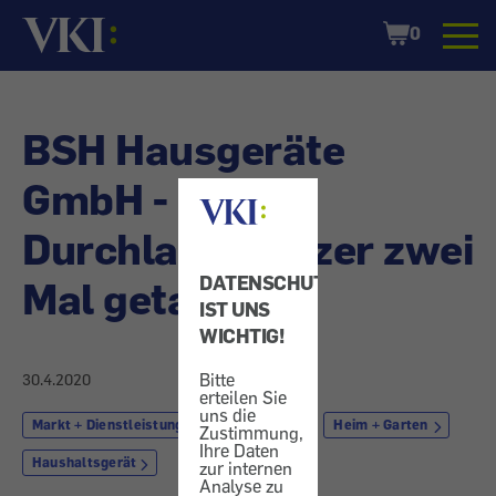
Startseite
Shopping
0
Cart
BSH Hausgeräte
GmbH -
Durchlauferhitzer zwei
DATENSCHUTZ
Mal getauscht
IST UNS
WICHTIG!
Bitte
30.4.2020
erteilen Sie
uns die
Markt + Dienstleistung
Reparatur
Heim + Garten
Zustimmung,
Ihre Daten
Haushaltsgerät
zur internen
Analyse zu