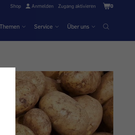
Shopping
Shop
Anmelden
Zugang aktivieren
0
Cart
Themen
Service
Über uns