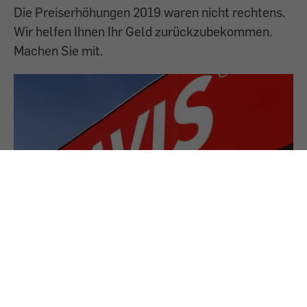
Die Preiserhöhungen 2019 waren nicht rechtens.
Wir helfen Ihnen Ihr Geld zurückzubekommen.
Machen Sie mit.
11.10.2022
AVIS vernetzte Autos: Datenschutzklausel
unzulässig
Wieviel darf die Mietwagenfirma über mich