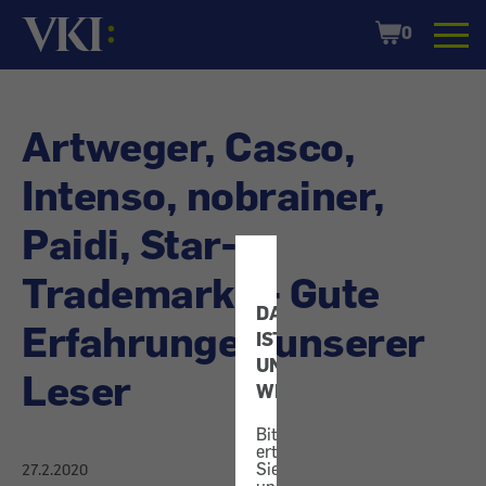
Startseite
Shopping
0
Cart
Artweger, Casco,
Intenso, nobrainer,
Paidi, Star-
Trademarks - Gute
DATENSCHUTZ
Erfahrungen unserer
IST
UNS
Leser
WICHTIG!
Bitte
erteilen
Sie
27.2.2020