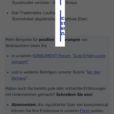
Rundmutter verloren - Gerald Knaus
Star-Trademarks: Laufrad
ICH
Bremshebel abgebrochen - Matthias Eberl
STIMME
NICHT
ZU
Mehr Beispiele für
positive Erfahrungen
von
Verbrauchern lesen Sie
in unserem
KONSUMENT-Forum: "Gute Erfahrungen
gemacht"
und in weiteren Beiträgen unserer Rubrik "
Vor den
Vorhang
".
Haben auch Sie bereits gute oder schlechte Erfahrungen
mit Unternehmen gemacht?
Schreiben Sie uns!
Abonnenten:
Als registrierter User von konsument.at
können Sie Ihre Erlebnisse in unseren
Foren
posten.