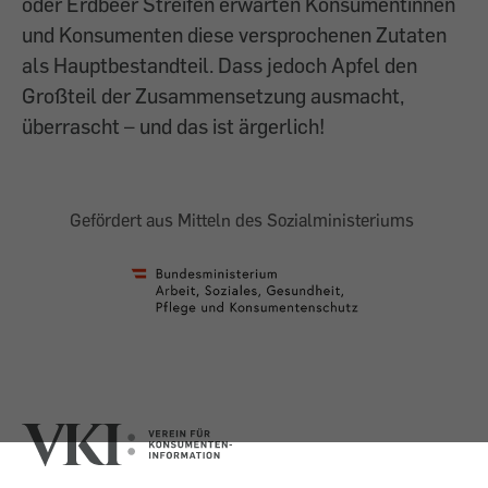
oder Erdbeer Streifen erwarten Konsumentinnen
und Konsumenten diese versprochenen Zutaten
als Hauptbestandteil. Dass jedoch Apfel den
Großteil der Zusammensetzung ausmacht,
überrascht – und das ist ärgerlich!
Gefördert aus Mitteln des Sozialministeriums