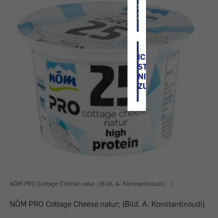
STIMME
ZU
ICH
STIMME
NICHT
ZU
NÖM PRO Cottage Cheese natur; (Bild. A. Konstantinoudi)
|
NÖM PRO Cottage Cheese natur; (Bild. A. Konstantinoudi)