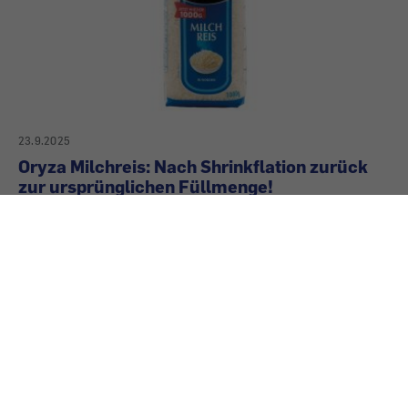
23.9.2025
Oryza Milchreis: Nach Shrinkflation zurück
zur ursprünglichen Füllmenge!
Vor einiger Zeit kam der „Oryza Milchreis“ in
neuer Packung mit 200 Gramm weniger Inhalt als
zuvor in den Handel, allerdings um 34 Prozent
teurer. Nun gibt es das Produkt wieder mit der
ursprünglichen Menge.