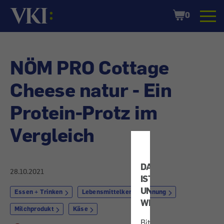
Startseite
Shopping
0
Cart
NÖM PRO Cottage
Cheese natur - Ein
Protein-Protz im
Vergleich
DATENSCHUTZ
28.10.2021
IST
UNS
Essen + Trinken
Lebensmittelkennzeichnung
WICHTIG!
Milchprodukt
Käse
Bitte