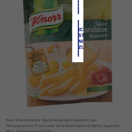
ZU
ICH
STIMME
NICHT
ZU
Knorr Feinschmecker Sauce Hollandaise klassisch: laut
Packungsaufschrift sind zwar keine Geschmacksverstärker zugesetzt ...
(Bild: A.Konstantinoudi/VKI)
|