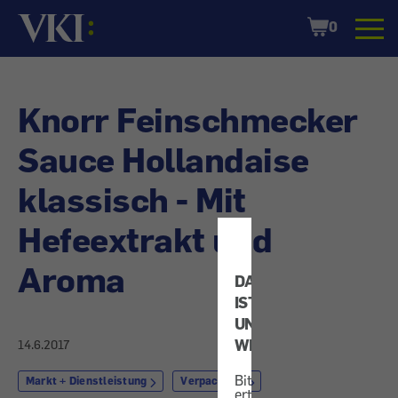
Startseite
Shopping
0
Cart
Knorr Feinschmecker
Sauce Hollandaise
klassisch - Mit
Hefeextrakt und
Aroma
DATENSCHUTZ
IST
UNS
WICHTIG!
14.6.2017
Bitte
Markt + Dienstleistung
Verpackung
erteilen