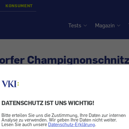
KONSUMENT
Tests
Magazin
orfer Champignonschnitz
gnonsauce und Gemüsere
deutlicher gekennzeichn
DATENSCHUTZ IST UNS WICHTIG!
Bitte erteilen Sie uns die Zustimmung, Ihre Daten zur internen
Analyse zu verwenden. Wir geben Ihre Daten nicht weiter.
Lebensmittel
Fleisch
Lesen Sie auch unsere
Datenschutz-Erklärung
.