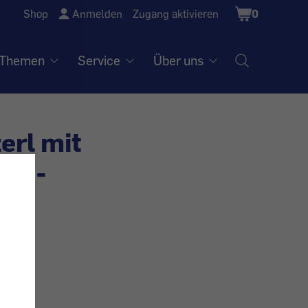
Shopping
Shop
Anmelden
Zugang aktivieren
0
Cart
Themen
Service
Über uns
erl mit
is -
et