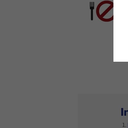
W
d
L
v
F
I