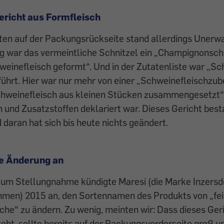
Gericht aus Formfleisch
ten auf der Packungsrückseite stand allerdings Unerwa
 war das vermeintliche Schnitzel ein „Champignonschn
inefleisch geformt“. Und in der Zutatenliste war „Sch
ührt. Hier war nur mehr von einer „Schweinefleischzub
Schweinefleisch aus kleinen Stücken zusammengesetzt“
 und Zusatzstoffen deklariert war. Dieses Gericht best
 daran hat sich bis heute nichts geändert.
te Änderung an
 um Stellungnahme kündigte Maresi (die Marke Inzersd
men) 2015 an, den Sortennamen des Produkts von „fei
che“ zu ändern. Zu wenig, meinten wir: Dass dieses Ger
eht, sollte bereits auf der Packungsvorderseite groß u