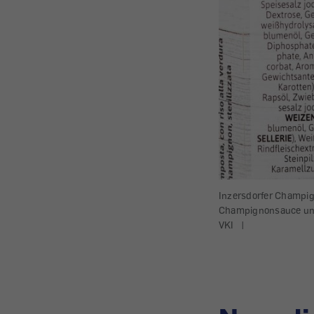
Inzersdorfer Champig
Champignonsauce und
VKI
|