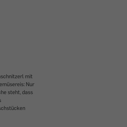
schnitzerl mit
emüsereis: Nur
che steht, dass
s
schstücken