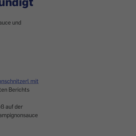
ündigt
auce und
nschnitzerl mit
ten Berichts
ß auf der
Champignonsauce