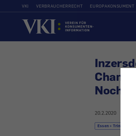
VKI
VERBRAUCHERRECHT
EUROPAKONSUMENT
Startseite
Inzersd
Champi
Noch un
20.2.2020
Essen + Trinken