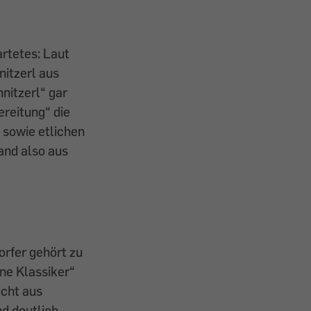
rtetes: Laut
itzerl aus
nitzerl“ gar
ereitung“ die
 sowie etlichen
and also aus
orfer gehört zu
ne Klassiker“
icht aus
nd deutlich