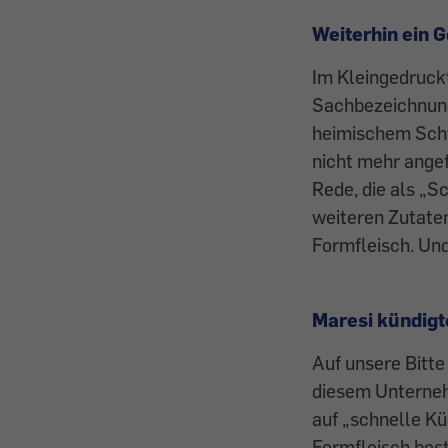
Weiterhin ein 
Im Kleingedruck
Sachbezeichnung
heimischem Schwe
nicht mehr angef
Rede, die als „
weiteren Zutaten
Formfleisch. Und
Maresi kündig
Auf unsere Bitte
diesem Unterneh
auf „schnelle Kü
Formfleisch best