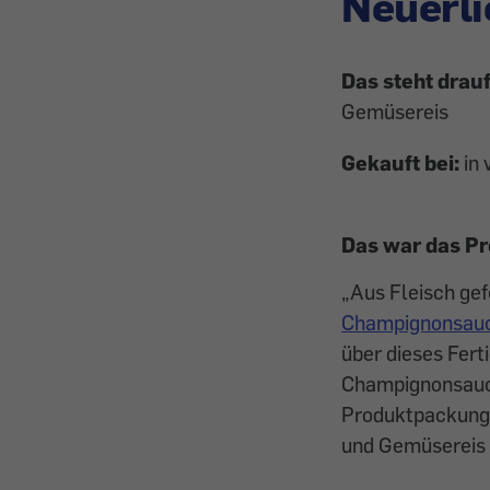
Neuerli
Das steht drau
Gemüsereis
Gekauft bei:
in
Das war das P
„Aus Fleisch gef
Champignonsauce
über dieses Fert
Champignonsauce
Produktpackung.
und Gemüsereis a