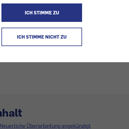
ICH STIMME ZU
as Konsumenten alles versprochen und
ann nicht gehalten wird. Diesmal im
ICH STIMME NICHT ZU
ebensmittel-Check: Champignonschnitzerl
on Inzersdorfer, das aus kleinen
leischstücken zusammengefügt wurde.
nhalt
Neuerliche Überarbeitung angekündigt