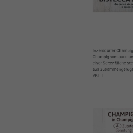
Inzersdorfer Champig
Champignonsauce und
einer Seitenfläche st
aus zusammengefügten
VKI
|