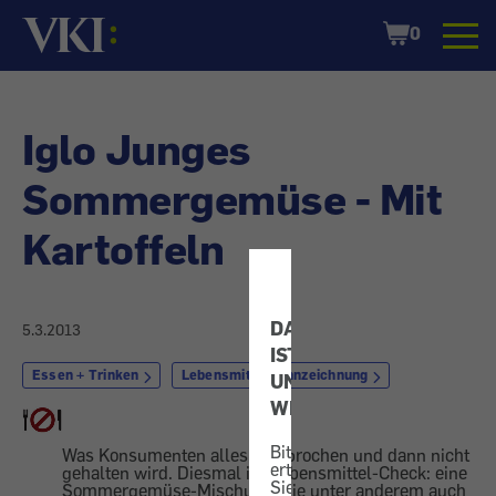
Startseite
Shopping
0
Cart
Iglo Junges
Sommergemüse - Mit
Kartoffeln
DATENSCHUTZ
5.3.2013
IST
Essen + Trinken
Lebensmittelkennzeichnung
UNS
WICHTIG!
Bitte
Was Konsumenten alles versprochen und dann nicht
erteilen
gehalten wird. Diesmal im Lebensmittel-Check: eine
Sie
Sommergemüse-Mischung, die unter anderem auch