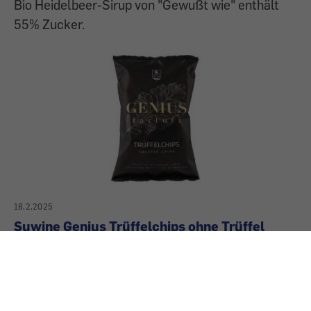
Bio Heidelbeer-Sirup von "Gewußt wie" enthält
55% Zucker.
18.2.2025
Suwine Genius Trüffelchips ohne Trüffel
Mit Liebe, Leidenschaft und Trüffelgeschmack:
Drei Zutaten, die erst beim genauen Blick auf die
"Suwine Genius Trüffelchips" sichtbar werden.