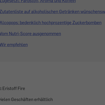
Zugesetzt: Farbstoff, Aroma und Koffein
Zutatenliste auf alkoholischen Getränken wünschensw
Alcopops: bedenklich hochprozentige Zuckerbomben
Vom Nutri-Score ausgenommen
Wir empfehlen
f:
Eristoff Fire
vielen Geschäften erhältlich