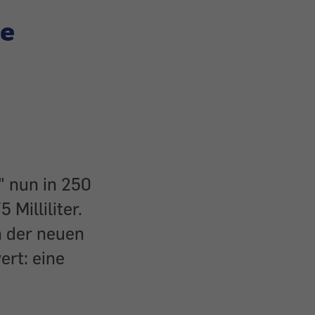
se
" nun in 250
 Milliliter.
n der neuen
rt: eine