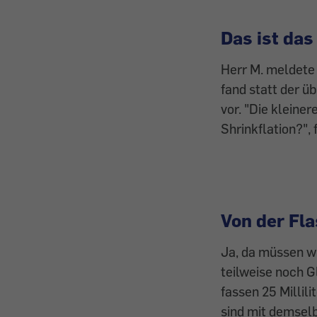
Das ist da
Herr M. meldete 
fand statt der ü
vor. "Die kleiner
Shrinkflation?",
Von der Fl
Ja, da müssen wi
teilweise noch 
fassen 25 Millil
sind mit demselb