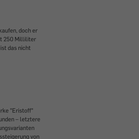
kaufen, doch er
 250 Milliliter
ist das nicht
ke "Eristoff"
unden – letztere
kungsvarianten
issteigerung von