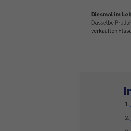
Diesmal im Le
Dasselbe Produkt 
verkauften Flas
I