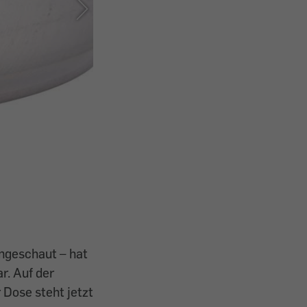
Eristoff Fire - In der Glasflasche waren früher 275 
angeschaut – hat
r. Auf der
 Dose steht jetzt