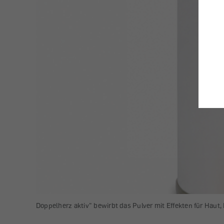
Doppelherz aktiv" bewirbt das Pulver mit Effekten für Haut