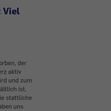
 Viel
orben, der
rz aktiv
wird und zum
ltlich ist,
e stattliche
haben uns