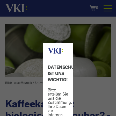
Startseite
Shopping
0
Cart
DATENSCHUTZ
IST UNS
WICHTIG!
Bild: lucaeffestock / Shutterstock.com
Bitte
erteilen Sie
uns die
Kaffeekapseln:
Zustimmung,
Ihre Daten
zur
biologisch abbaubar? -
internen