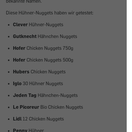
bekannte Namen.
Diese Hühner-Nuggets haben wir getestet:
Clever
Hühner-Nuggets
Gutknecht
Hähnchen Nuggets
Hofer
Chicken Nuggets 750g
Hofer
Chicken Nuggets 500g
Hubers
Chicken Nuggets
Iglo
30 Hühner Nuggets
Jeden Tag
Hähnchen-Nuggets
Le Picoreur
Bio Chicken Nuggets
Lidl
12 Chicken Nuggets
Penny
Hühner