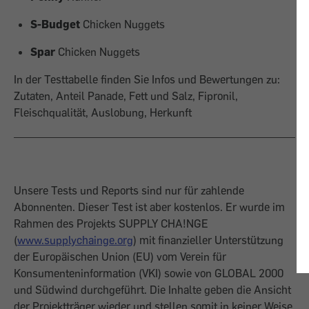
S-Budget
Chicken Nuggets
Spar
Chicken Nuggets
In der Testtabelle finden Sie Infos und Bewertungen zu:
Zutaten, Anteil Panade, Fett und Salz, Fipronil,
Fleischqualität, Auslobung, Herkunft
Unsere Tests und Reports sind nur für zahlende
Abonnenten. Dieser Test ist aber kostenlos. Er wurde im
Rahmen des Projekts SUPPLY CHA!NGE
(
www.supplychainge.org
) mit finanzieller Unterstützung
der Europäischen Union (EU) vom Verein für
Konsumenteninformation (VKI) sowie von GLOBAL 2000
und Südwind durchgeführt. Die Inhalte geben die Ansicht
der Projektträger wieder und stellen somit in keiner Weise