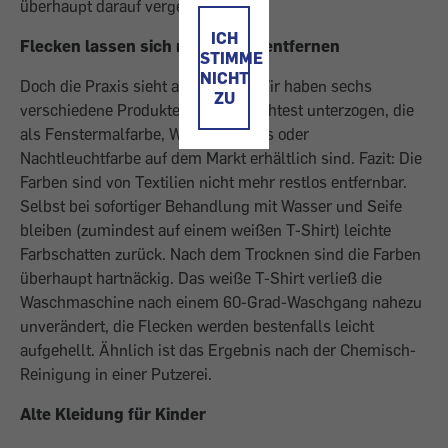
überhaupt darauf vergessen wird.
ICH
Flecken lassen sich nicht mehr entfernen
STIMME
NICHT
Doch die Praxis sieht anders aus: Wir haben sechs
ZU
verschiedene Produkte einem Waschtest unterzogen, die
als Fenstermalfarbe, Window Colors oder
Nachtleuchtfarbe auf dem Markt erhältlich sind. Fazit: Die
Farben sind von Textilien nicht mehr restlos entfernbar.
Selbst bei sofortiger Behandlung mit Wasser und Seife
bleiben (zumindest auf einem weißen T-Shirt) leichte
Farbschatten zurück. Nach dem Trocknen sind die Farben
überhaupt hartnäckig. Das weiße T-Shirt verließ die
Waschmaschine nach einem 60-Grad-Waschgang nahezu
unverändert, die Flecken werden bestenfalls leicht
aufgehellt. Ähnlich ist das Ergebnis nach der Chemisch-
Reinigung in einer Putzerei.
Alte Kleidung für Kinder