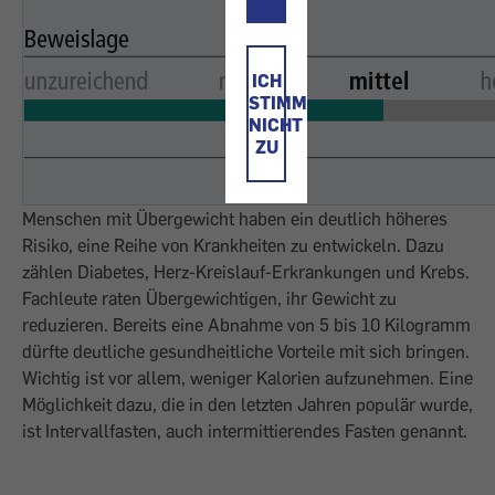
ICH
STIMME
NICHT
ZU
Menschen mit Übergewicht haben ein deutlich höheres
Risiko, eine Reihe von Krankheiten zu entwickeln. Dazu
zählen Diabetes, Herz-Kreislauf-Erkrankungen und Krebs.
Fachleute raten Übergewichtigen, ihr Gewicht zu
reduzieren. Bereits eine Abnahme von 5 bis 10 Kilogramm
dürfte deutliche gesundheitliche Vorteile mit sich bringen.
Wichtig ist vor allem, weniger Kalorien aufzunehmen. Eine
Möglichkeit dazu, die in den letzten Jahren populär wurde,
ist Intervallfasten, auch intermittierendes Fasten genannt.