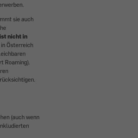
 erwerben.
ommt sie auch
che
ist nicht in
in Österreich
leichbaren
rt Roaming).
hren
erücksichtigen.
chen (auch wenn
inkludierten