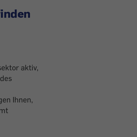
finden
ektor aktiv,
 des
gen Ihnen,
amt