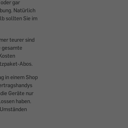
 oder gar
rbung. Natürlich
b sollten Sie im
mer teurer sind
e gesamte
 Kosten
atzpaket-Abos.
ag in einem Shop
Vertragshandys
 die Geräte nur
hlossen haben.
r Umständen