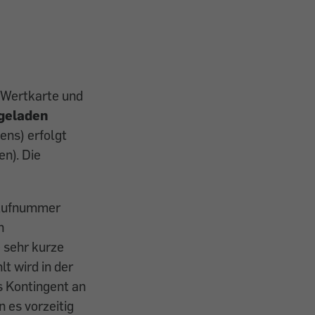
e Wertkarte und
fgeladen
ens) erfolgt
n). Die
 Rufnummer
n
 sehr kurze
lt wird in der
s Kontingent an
es vorzeitig