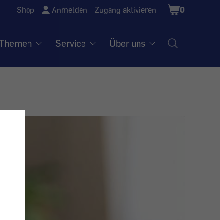
Shopping
Shop
Anmelden
Zugang aktivieren
0
Cart
Themen
Service
Über uns