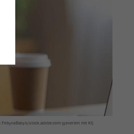
d: FebynaBalqis/stock.adobe.com (generiert mit KI)