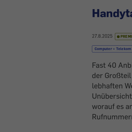
Handyta
27.8.2025
PREM
Computer + Telekom
Fast 40 Anbi
der Großteil
lebhaften W
Unübersicht
worauf es a
Rufnummern