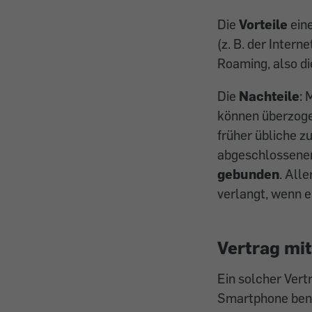
Die
Vorteile
ein
(z. B. der Inter
Roaming, also di
Die
Nachteile
: 
können überzoge
früher übliche z
abgeschlossenen 
gebunden
. All
verlangt, wenn e
Vertrag mi
Ein solcher Vert
Smartphone benö