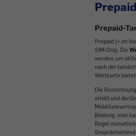
Prepaid
Prepaid-Tar
Prepaid (= im Vo
SIM-Only. Die
We
werden, um aktiv
nach der tatsäc
Wertkarte bietet
Die Bezeichnun
erhält und darü
Mobilfunkvertrag
Bindung, man ka
Regel monatlich
Gesprächsminute