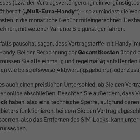
ses (bzw. der Vertragsverlängerung) ein vergünstigtes
t bereit (
„Null-Euro-Handy“
) – so zumindest die We
osten in die monatliche Gebühr miteingerechnet. Deshal
chnen, mit welcher Variante Sie günstiger fahren.
alls pauschal sagen, dass Vertragstarife mit Handy im
 Handy. Bei der Berechnung der
Gesamtkosten
über di
 müssen Sie alle einmalig und regelmäßig anfallenden
gen wie beispielsweise Aktivierungsgebühren oder Zus
s auch einen preislichen Unterschied, ob Sie den Vertr
der online abschließen. Beachten Sie außerdem, dass 
ock
haben, also eine technische Sperre, aufgrund deren
bieters funktionieren, bei dem Sie den Vertrag abgesc
sperren, also das Entfernen des SIM-Locks, kann unte
rursachen.