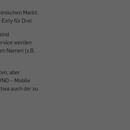
eimischen Markt.
Eety für Drei.
sind
ervice werden
nen Namen (z.B.
ten, aber
VNO – Mobile
etwa auch der zu