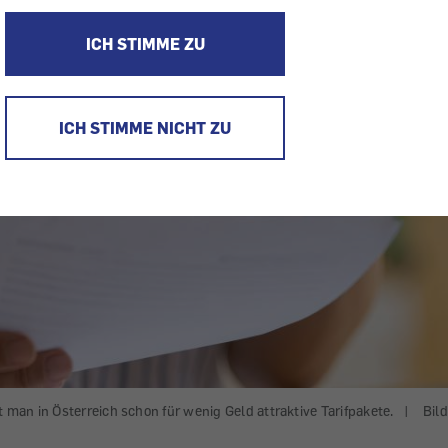
ICH STIMME ZU
ICH STIMME NICHT ZU
an in Österreich schon für wenig Geld attraktive Tarifpakete.
|
Bil