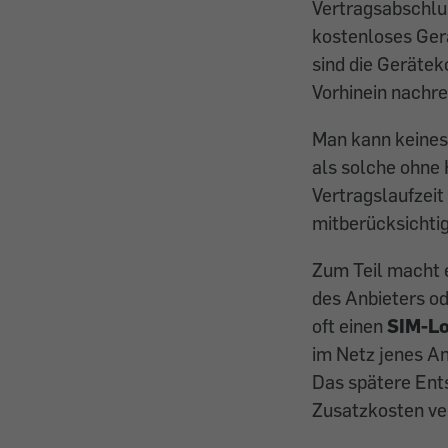
Vertragsabschlus
kostenloses Gerä
sind die Gerätek
Vorhinein nachre
Man kann keinesf
als solche ohne
Vertragslaufzeit
mitberücksichti
Zum Teil macht e
des Anbieters o
oft einen
SIM-L
im Netz jenes An
Das spätere Ent
Zusatzkosten ve