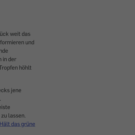
ück weit das
nformieren und
ende
 in der
Tropfen höhlt
ecks jene
.
iste
zu lassen.
ält das grüne