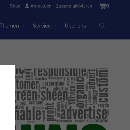
Shopping
Shop
Anmelden
Zugang aktivieren
0
Cart
Themen
Service
Über uns