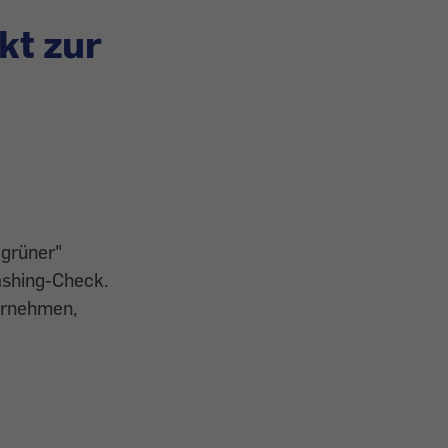
kt zur
"grüner"
ashing-Check.
ternehmen,