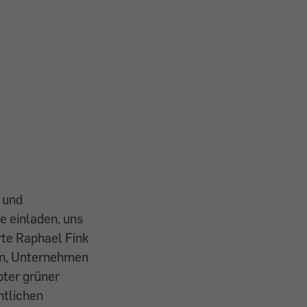
 und
e einladen, uns
te Raphael Fink
gen, Unternehmen
bter grüner
htlichen