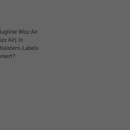
uglinie Wizz Air
z Air). In
leistern, Labels
oniert?