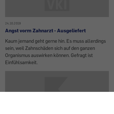
24.10.2019
Angst vorm Zahnarzt - Ausgeliefert
Kaum jemand geht gerne hin. Es muss allerdings
sein, weil Zahnschäden sich auf den ganzen
Organismus auswirken können. Gefragt ist
Einfühlsamkeit.