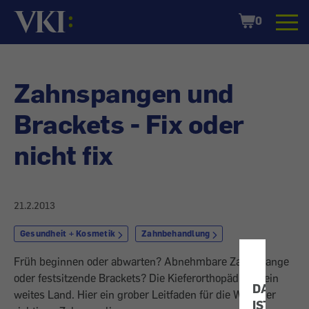
Startseite
Shopping
0
Cart
Zahnspangen und
Brackets - Fix oder
nicht fix
21.2.2013
Gesundheit + Kosmetik
Zahnbehandlung
Früh beginnen oder abwarten? Abnehmbare Zahnspange
oder festsitzende Brackets? Die Kieferorthopädie ist ein
DATENSC
weites Land. Hier ein grober Leitfaden für die Wahl der
IST