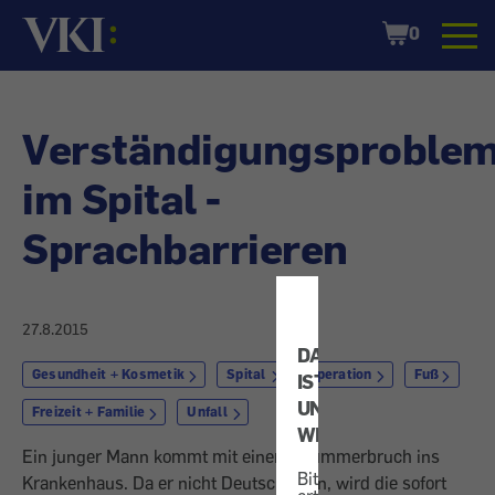
Startseite
Shopping
0
Cart
Verständigungsproble
im Spital -
Sprachbarrieren
27.8.2015
DATENSCHUTZ
Gesundheit + Kosmetik
Spital
Operation
Fuß
IST
UNS
Freizeit + Familie
Unfall
WICHTIG!
Ein junger Mann kommt mit einem Trümmerbruch ins
Bitte
Krankenhaus. Da er nicht Deutsch kann, wird die sofort