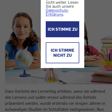
nicht weiter. Lesen
Sie auch unsere
Datenschutz-
Erklärung
.
ICH STIMME ZU
ICH STIMME
NICHT ZU
Dass Gerüche den Lernerfolg erhöhen, wenn sie während
des Lernens und später erneut während des Schlafs
präsentiert werden, wurde erstmals vor einigen Jahren in
aufwendi­gen Studien im Schlaflabor nachgewiesen. Nun