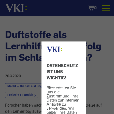
Startseite
Shopping
0
Cart
Duftstoffe als
Lernhilfe - Lernerfolg
im Schlaf erhöhen?
DATENSCHUTZ
IST UNS
26.3.2020
WICHTIG!
Markt + Dienstleistung
Ausbildung
Bitte erteilen Sie
uns die
Freizeit + Familie
Schule
Jugend
Zustimmung, Ihre
Daten zur internen
Analyse zu
Forscher haben nachgewiesen, dass sich Duftreize auf
verwenden. Wir
den Lernerfolg auswirken können.
geben Ihre Daten