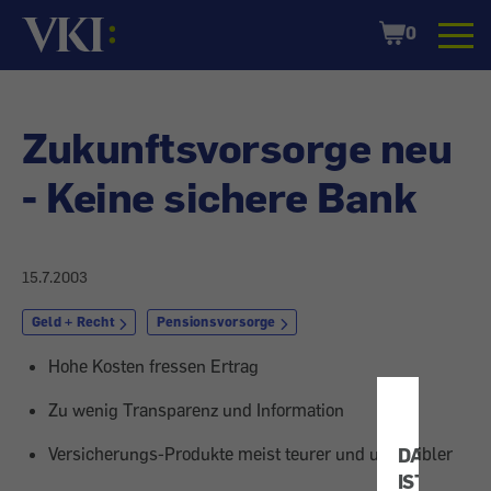
Startseite
Shopping
0
Cart
Zukunftsvorsorge neu
- Keine sichere Bank
15.7.2003
Geld + Recht
Pensionsvorsorge
Hohe Kosten fressen Ertrag
Zu wenig Transparenz und Information
DATENSC
Versicherungs-Produkte meist teurer und unflexibler
IST