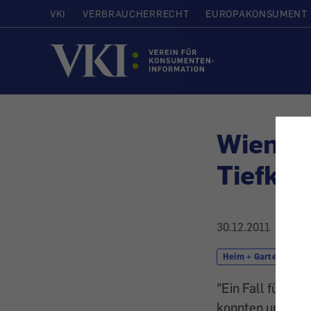
VKI
VERBRAUCHERRECHT
EUROPAKONSUMENT
Startseite
Wiener 
Tiefkü
30.12.2011
Heim + Garten
"Ein Fall für Ko
konnten und solc