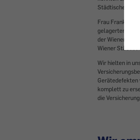
Städtische Vers
Frau Franks Tief
gelagerten Lebe
der Wiener Städt
Wiener Städtisch
Wir hielten in u
Versicherungsbed
Gerätedefekten v
komplett zu erse
die Versicherung