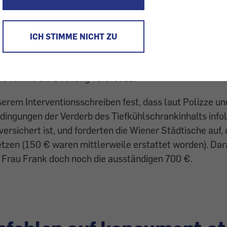
icherung übernahm den Schaden am Tiefkühlgut doch n
kühlschrank wurde während ihres Kurzurlaubs defekt, d
ICH STIMME NICHT ZU
nsmittel verdarben. Frau Frank hatte eine Eigenheimve
ischen. Sie meldete den Schaden am Tiefkühlgut (850 
e lehnte die Deckung vorerst ab.
nserem Interventionsschreiben fest, dass laut Polizze un
ingungen der Verderb des Tiefkühlschrankinhalts info
ersichert ist, und forderten die Wiener Städtische auf
tzen (150 € waren mittlerweile erstattet worden). Dar
 Frau Frank doch noch die ausständigen 700 €.