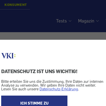
KONSUMENT
Tests
Magazin
Städtische Versicherung 
hlschaden doch übernom
DATENSCHUTZ IST UNS WICHTIG!
Bitte erteilen Sie uns die Zustimmung, Ihre Daten zur internen
Analyse zu verwenden. Wir geben Ihre Daten nicht weiter.
Gefrierschrank
Geld + Recht
Versicherung
Lesen Sie auch unsere
Datenschutz-Erklärung
.
nsument": Aus unserer Beratung - Fälle, die wir erfolgre
ICH STIMME ZU
he, an denen wir uns die Zähne ausgebissen haben. - D