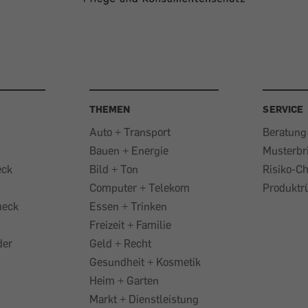
THEMEN
SERVICE
Auto + Transport
Beratung
Bauen + Energie
Musterbr
eck
Bild + Ton
Risiko-C
Computer + Telekom
Produktr
heck
Essen + Trinken
Freizeit + Familie
der
Geld + Recht
Gesundheit + Kosmetik
Heim + Garten
Markt + Dienstleistung