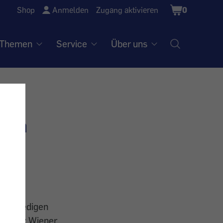
Shopping
Shop
Anmelden
Zugang aktivieren
0
Cart
Themen
Service
Über uns
-
men
ich erledigen
iesmal: Wiener