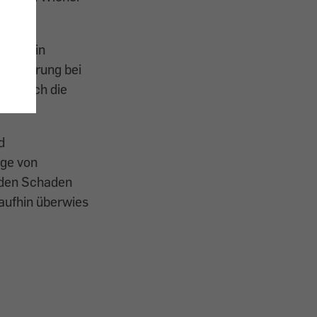
och.
ie darin
rsicherung bei
€), doch die
d
lge von
, den Schaden
aufhin überwies