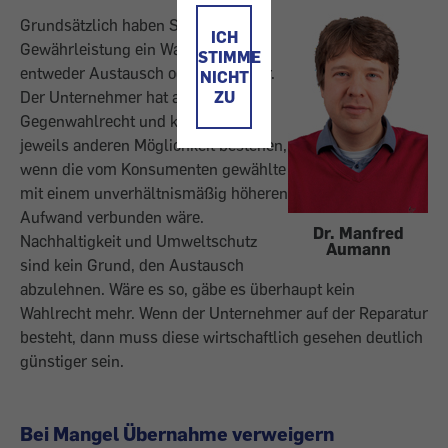
Grundsätzlich haben Sie aus der
ICH
Gewährleistung ein Wahlrecht –
STIMME
entweder Austausch oder Reparatur.
NICHT
ZU
Der Unternehmer hat aber ein
Gegenwahlrecht und kann auf der
jeweils anderen Möglichkeit bestehen,
wenn die vom Konsumenten gewählte
mit einem unverhältnismäßig höheren
Aufwand verbunden wäre.
Dr. Manfred
Nachhaltigkeit und Umweltschutz
Aumann
sind kein Grund, den Austausch
abzulehnen. Wäre es so, gäbe es überhaupt kein
Wahlrecht mehr. Wenn der Unternehmer auf der Reparatur
besteht, dann muss diese wirtschaftlich gesehen deutlich
günstiger sein.
Bei Mangel Übernahme verweigern