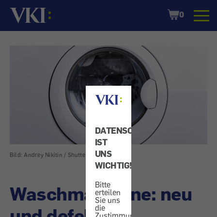
Startseite
Shopping
0
Cart
DATENSCHUTZ
IST
UNS
Bild: Andrey Nikitin / Shutterstock.com
WICHTIG!
Bitte
Waschmaschine: neu
erteilen
Sie uns
die
und defekt -
Zustimmung,