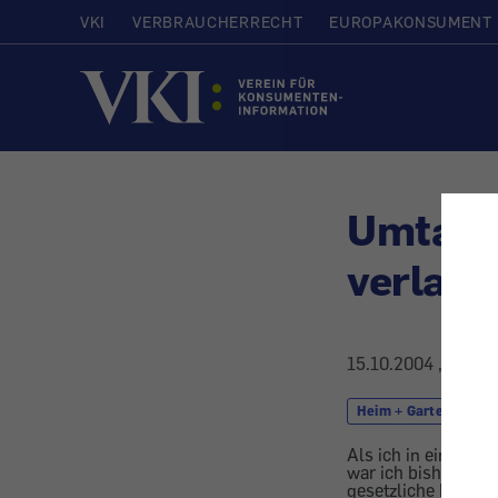
VKI
VERBRAUCHERRECHT
EUROPAKONSUMENT
Startseite
Umtaus
verlan
15.10.2004
, aktual
Heim + Garten
Als ich in einem G
war ich bisher nich
gesetzliche Lage?