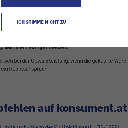
f Umtausch
 es kein gesetzliches Recht auf Umtausch. Der Umtausc
ICH STIMME NICHT ZU
ren ist ein Entgegenkommen des Händlers. Daher darf 
e zum Beispiel die Bekanntgabe der Adresse, geknüpft 
, wenn ein Mangel besteht
s sich bei der Gewährleistung, wenn die gekaufte Ware
t ein Rechtsanspruch.
fehlen auf konsument.at
Umtausch - Wenn der Pulli nicht passt... (12/1999)