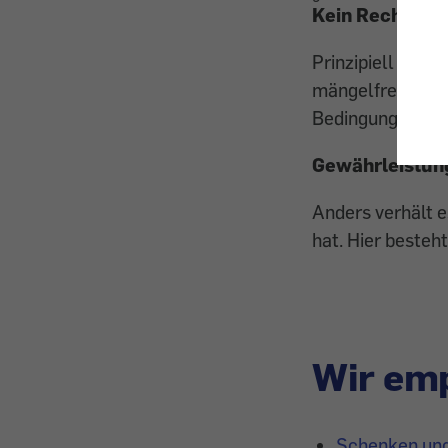
Kein Recht au
Prinzipiell gibt
mängelfreien Wa
Bedingungen, wi
Gewährleistung
Anders verhält e
hat. Hier besteh
Wir emp
Schenken und 