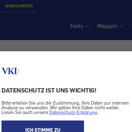
KONSUMENT
Tests
Magazin
ch - Name und Adresse 
gt werden
DATENSCHUTZ IST UNS WICHTIG!
isiert am
25.10.2004
Bitte erteilen Sie uns die Zustimmung, Ihre Daten zur internen
Analyse zu verwenden. Wir geben Ihre Daten nicht weiter.
Schuh
Geld + Recht
Konsumentenschutz
Lesen Sie auch unsere
Datenschutz-Erklärung
.
eschäft Schuhe umtauschen wollte, verlangte man Name und Ad
t gewohnt. Ich fürchte, dass dies eine Adressenfang-Aktion ist. W
ICH STIMME ZU