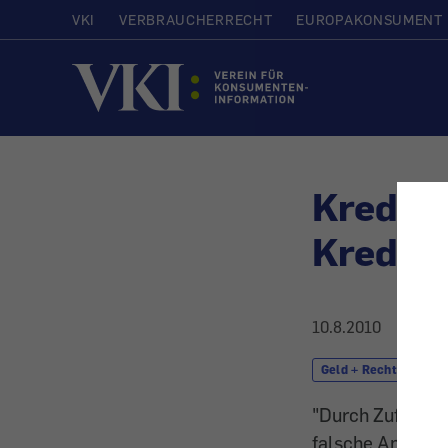
VKI
VERBRAUCHERRECHT
EUROPAKONSUMENT
Startseite
Kredite
Kredits
10.8.2010
Geld + Recht
D
"Durch Zufall b
falsche Angaben 