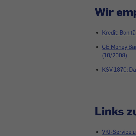
Wir emp
Kredit: Bonit
GE Money Ban
(10/2008)
KSV 1870: Dat
Links 
VKI-Service 