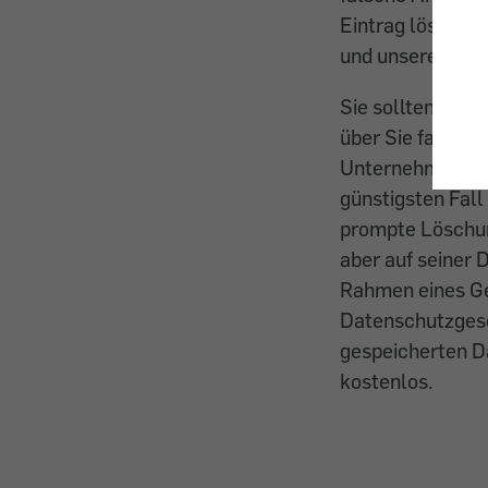
Eintrag löschen 
und unsere Exper
Sie sollten den 
über Sie falsche
Unternehmen, das
günstigsten Fall 
prompte Löschun
aber auf seiner 
Rahmen eines Ge
Datenschutzgeset
gespeicherten Da
kostenlos.