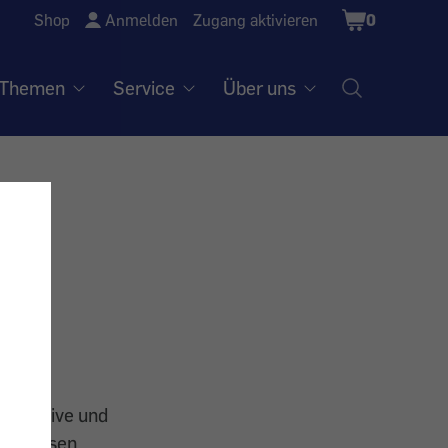
Shopping
Shop
Anmelden
Zugang aktivieren
0
Cart
Themen
Service
Über uns
en
 negative und
ht, diesen