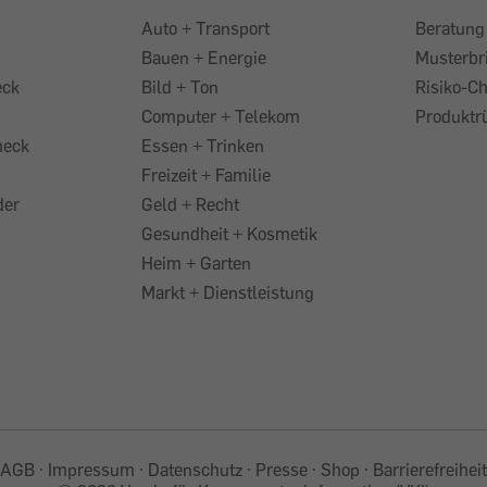
Auto + Transport
Beratung
Bauen + Energie
Musterbr
eck
Bild + Ton
Risiko-C
Computer + Telekom
Produktr
heck
Essen + Trinken
Freizeit + Familie
der
Geld + Recht
Gesundheit + Kosmetik
Heim + Garten
Markt + Dienstleistung
AGB
Impressum
Datenschutz
Presse
Shop
Barrierefreiheit