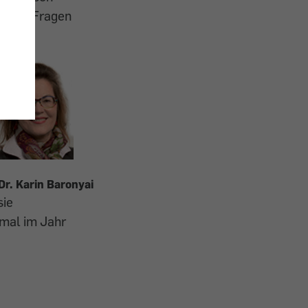
 Leser Fragen
Dr. Karin Baronyai
sie
nmal im Jahr