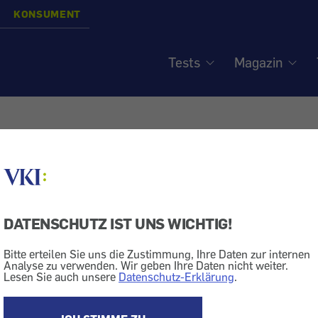
KONSUMENT
Tests
Magazin
: Bonitätsauskunft -
chutzverband kontaktier
DATENSCHUTZ IST UNS WICHTIG!
Bitte erteilen Sie uns die Zustimmung, Ihre Daten zur internen
atenschutz
Konsumentenschutz
Analyse zu verwenden. Wir geben Ihre Daten nicht weiter.
Lesen Sie auch unsere
Datenschutz-Erklärung
.
in ich darauf gekommen, dass beim Kreditschutzverband
über meine Bonität gespeichert sind. Habe ich das Rec