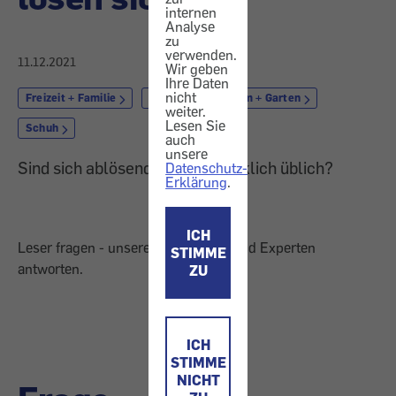
internen
Analyse
zu
verwenden.
11.12.2021
Wir geben
Ihre Daten
nicht
Freizeit + Familie
Outdoor
Heim + Garten
weiter.
Lesen Sie
Schuh
auch
unsere
Sind sich ablösende Sohlen wirklich üblich?
Datenschutz-
Erklärung
.
ICH
Leser fragen - unsere Expertinnen und Experten
STIMME
antworten.
ZU
ICH
STIMME
NICHT