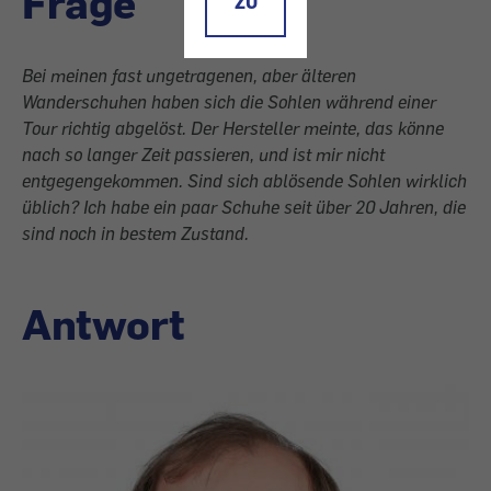
Frage
ZU
Bei meinen fast ungetragenen, aber älteren
Wanderschuhen haben sich die Sohlen während einer
Tour richtig abgelöst. Der Hersteller meinte, das könne
nach so langer Zeit passieren, und ist mir nicht
entgegengekommen. Sind sich ablösende Sohlen wirklich
üblich? Ich habe ein paar Schuhe seit über 20 Jahren, die
sind noch in bestem Zustand.
Antwort