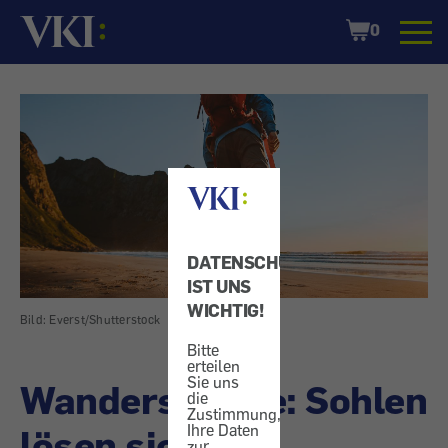
Startseite
Shopping
0
Cart
DATENSCHUTZ
IST UNS
WICHTIG!
Bild: Everst/Shutterstock
Bitte
erteilen
Sie uns
Wanderschuhe: Sohlen
die
Zustimmung,
Ihre Daten
lösen sich ab
zur