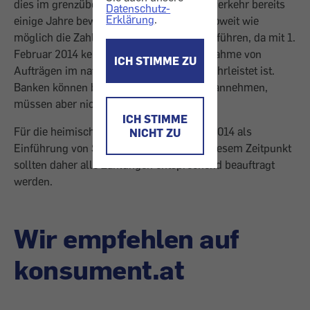
dies im grenzüberschreitenden Zahlungsverkehr bereits
Datenschutz-
Erklärung
.
einige Jahre bewiesen. - Wir empfehlen soweit wie
möglich die Zahlungen mit SEPA durchzuführen, da mit 1.
Februar 2014 keine flächendeckende Annahme von
ICH STIMME ZU
Aufträgen im nationalen Alt-System gewährleistet ist.
Banken können bis 1. August alte Belege annehmen,
müssen aber nicht.
ICH STIMME
Für die heimischen Banken steht der 1.2.2014 als
NICHT ZU
Einführung von SEPA weiterhin fest, ab diesem Zeitpunkt
sollten daher alle Zahlungen entsprechend beauftragt
werden.
Wir empfehlen auf
konsument.at