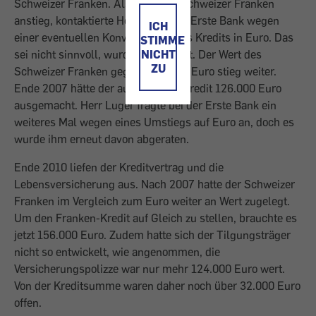
Schweizer Franken. Als 2006 der Schweizer Franken
anstieg, kontaktierte Herr Luger die Erste Bank wegen
ICH
einer eventuellen Konvertierung des Kredits in Euro. Das
STIMME
sei nicht sinnvoll, wurde ihm gesagt. Der Wert des
NICHT
ZU
Schweizer Franken gegenüber dem Euro stieg weiter.
Ende 2007 hätte der ausstehende Kredit 126.000 Euro
ausgemacht. Herr Luger fragte bei der Erste Bank ein
weiteres Mal wegen eines Umstiegs auf Euro an, doch es
wurde ihm erneut davon abgeraten.
Ende 2010 liefen der Kreditvertrag und die
Lebensversicherung aus. Nach 2007 hatte der Schweizer
Franken im Vergleich zum Euro weiter an Wert zugelegt.
Um den Franken-Kredit auf Gleich zu stellen, brauchte es
jetzt 156.000 Euro. Zudem hatte sich der Tilgungsträger
nicht so entwickelt, wie angenommen, die
Versicherungspolizze war nur mehr 124.000 Euro wert.
Von der Kreditsumme waren daher noch über 32.000 Euro
offen.