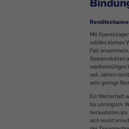
Bindun
Renditechance
Mit Spareinlagen
solides kleines 
Fall ansammeln. 
Sparprodukten au
wankelmütigen W
seit Jahren nich
sehr geringe Ren
Ein Werterhalt 
bis unmöglich. W
herausholen als 
sich leicht erre
der Zinsenrechne