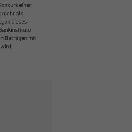
Konkurs einer
k mehr als
egen dieses
Bankinstitute
nen Beträgen mit
 wird.