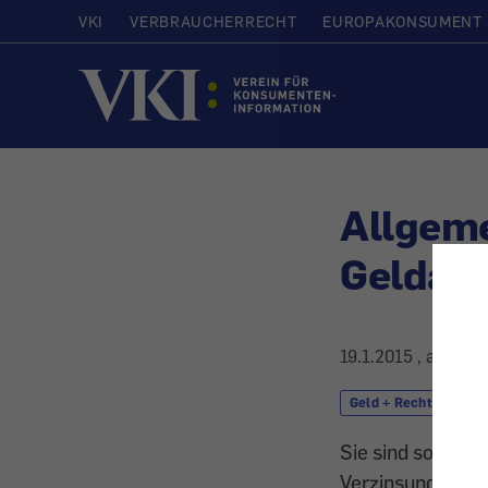
VKI
VERBRAUCHERRECHT
EUROPAKONSUMENT
Startseite
Allgeme
Geldanl
19.1.2015
, aktuali
Geld + Recht
G
Sie sind so etwas
Verzinsung komm