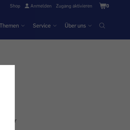
Shopping
Shop
Anmelden
Zugang aktivieren
0
Cart
Themen
Service
Über uns
iedriger
nline-