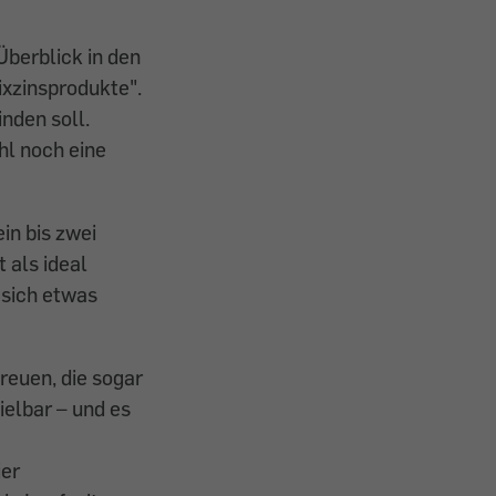
Überblick in den
ixzinsprodukte".
nden soll.
hl noch eine
ein bis zwei
 als ideal
 sich etwas
reuen, die sogar
ielbar – und es
ier