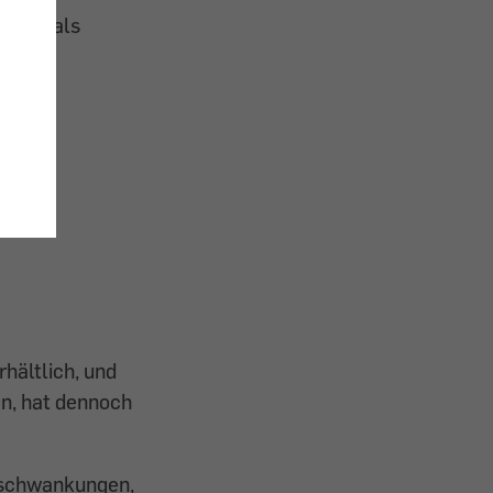
nders als
f eine
hältlich, und
en, hat dennoch
rsschwankungen,