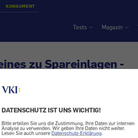
KONSUMENT
Tests
Magazin
ines zu Spareinlagen -
age in der Krise
siert am
7.7.2017
DATENSCHUTZ IST UNS WICHTIG!
eldanlage
Sparbuch
Bitte erteilen Sie uns die Zustimmung, Ihre Daten zur internen
 wie die Eintrittskarte zur Geldanlage, und selbst bei n
Analyse zu verwenden. Wir geben Ihre Daten nicht weiter.
Lesen Sie auch unsere
Datenschutz-Erklärung
.
t man kaum um sie herum: Spar-Cards, Sparbücher, O