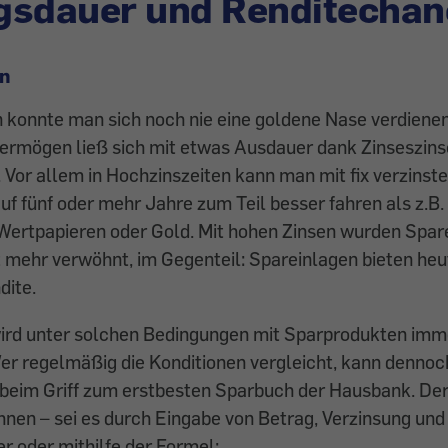
gsdauer und Renditechan
n
 konnte man sich noch nie eine goldene Nase verdienen
Vermögen ließ sich mit etwas Ausdauer dank Zinseszins
Vor allem in Hochzinszeiten kann man mit fix verzinst
f fünf oder mehr Jahre zum Teil besser fahren als z.B.
ertpapieren oder Gold. Mit hohen Zinsen wurden Spar
t mehr verwöhnt, im Gegenteil: Spareinlagen bieten heu
dite.
wird unter solchen Bedingungen mit Sparprodukten imm
er regelmäßig die Konditionen vergleicht, kann dennoc
beim Griff zum erstbesten Sparbuch der Hausbank. Der
chnen – sei es durch Eingabe von Betrag, Verzinsung und 
r oder mithilfe der Formel: