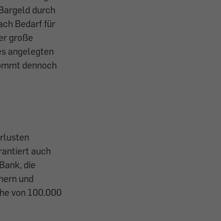
 Bargeld durch
ach Bedarf für
er große
des angelegten
 kommt dennoch
rlusten
rantiert auch
Bank, die
chern und
öhe von 100.000