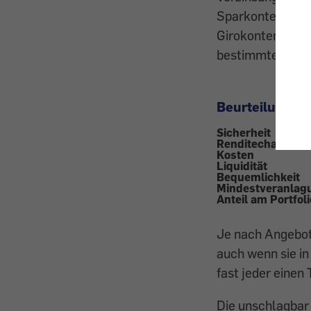
Sparkonten und T
Girokonten – nic
bestimmte Zeits
Beurteilung
Sicherheit
Renditechancen
Kosten
Liquidität
Bequemlichkeit
Mindestveranlag
Anteil am Portfoli
Je nach Angebot 
auch wenn sie in
fast jeder einen
Die unschlagbar