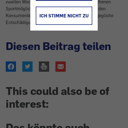
zweiten Woche fehlten die im Katalog versprochenen
Sportmöglichkeiten. Neckermann verweigerte den
Konsumenten auch nach unserer Intervention jegliche
ICH STIMME NICHT ZU
Entschädigung.
Diesen Beitrag teilen
This could also be of
interest:
Das könnte auch