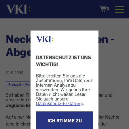
Startseite
Shopping
0
Cart
Neckermann Reisen -
Abgelehnt
DATENSCHUTZ IST UNS
WICHTIG!
21.6.2005
Bitte erteilen Sie uns die
Zustimmung, Ihre Daten zur
internen Analyse zu
Freizeit + Familie
Reise und Urlaub
verwenden. Wir geben Ihre
Daten nicht weiter. Lesen
So haben Firmen auf Konsumentenbeschwerden und
Sie auch unsere
unsere Intervention reagiert.
Datenschutz-Erklärung
.
Jegliche Entschädigung verweigert
Auf einer Mexiko-Rundreise musste ein Paar vier Nächte
ICH STIMME ZU
lang in einem Einbettzimmer unterkommen. In der