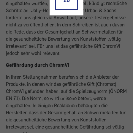
ZU
eingehalten wurden, und Faber- Castell kündigt rechtliche
Schritte an. Jolly-Hersteller Brevillier Urban & Sachs
forderte uns gleich via Anwalt auf, unsere Testergebnisse
nicht zu veröffentlichen. In dem Schreiben ist auch davon
die Rede, dass der Gesamtgehalt an Schwermetallen für
die gesundheitliche Bewertung von Kunststoffen „völlig
irrelevant“ sei. Für uns ist das gefährliche Gift ChromVI
jedoch sehr wohl relevant.
Gefährdung durch ChromVI
In ihren Stellungnahmen berufen sich die Anbieter der
Produkte, in denen wir das gefährliche Gift (Chromat)
ChromVI gefunden haben, auf die Spielzeugnorm (ÖNORM
EN 71). Die Norm, so wird unisono betont, werde
eingehalten. In einigen Reaktionen behaupten die
Hersteller, dass der Gesamtgehalt an Schwermetallen für
die gesundheitliche Bewertung von Kunststoffen
irrelevant sei, eine gesundheitliche Gefährdung sei völlig