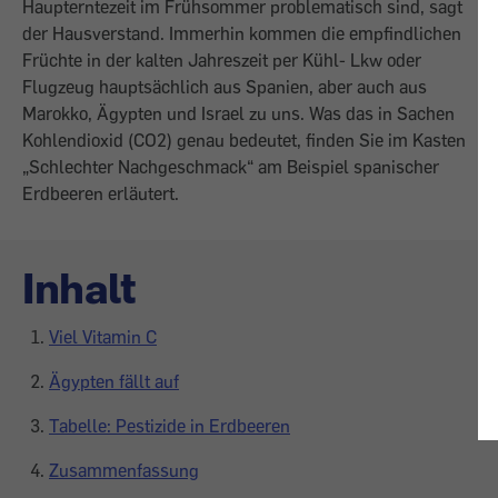
Haupterntezeit im Frühsommer problematisch sind, sagt
der Hausverstand. Immerhin kommen die empfindlichen
Früchte in der kalten Jahreszeit per Kühl- Lkw oder
Flugzeug hauptsächlich aus Spanien, aber auch aus
Marokko, Ägypten und Israel zu uns. Was das in Sachen
Kohlendioxid (CO2) genau bedeutet, finden Sie im Kasten
„Schlechter Nachgeschmack“ am Beispiel spanischer
Erdbeeren erläutert.
Inhalt
Viel Vitamin C
Ägypten fällt auf
Tabelle: Pestizide in Erdbeeren
Zusammenfassung