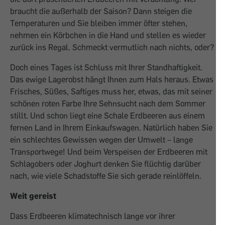
braucht die außerhalb der Saison? Dann steigen die
Temperaturen und Sie bleiben immer öfter stehen,
nehmen ein Körbchen in die Hand und stellen es wieder
zurück ins Regal. Schmeckt vermutlich nach nichts, oder?
Doch eines Tages ist Schluss mit Ihrer Standhaftigkeit.
Das ewige Lagerobst hängt Ihnen zum Hals heraus. Etwas
Frisches, Süßes, Saftiges muss her, etwas, das mit seiner
schönen roten Farbe Ihre Sehnsucht nach dem Sommer
stillt. Und schon liegt eine Schale Erdbeeren aus einem
fernen Land in Ihrem Einkaufswagen. Natürlich haben Sie
ein schlechtes Gewissen wegen der Umwelt – lange
Transportwege! Und beim Verspeisen der Erdbeeren mit
Schlagobers oder Joghurt denken Sie flüchtig darüber
nach, wie viele Schadstoffe Sie sich gerade reinlöffeln.
Weit gereist
Dass Erdbeeren klimatechnisch lange vor ihrer