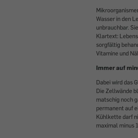
Mikroorganismen
Wasser in den Le
unbrauchbar. Sie
Klartext: Leben
sorgfältig behan
Vitamine und Näh
Immer auf minu
Dabei wird das G
Die Zellwände b
matschig noch g
permanent auf e
Kühlkette darf n
maximal minus 1