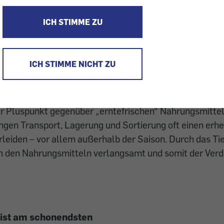
 für Gesundheitsbewusste: Einfrieren ist eine schonen
ICH STIMME ZU
thode. Ob Fleisch, Gemüse, Obst – geeignet sind fast 
Werden sie frisch eingefroren, wird auch ihr Nährstoff-
um beeinträchtigt.
ICH STIMME NICHT ZU
inverlust
er Pluspunkt gegenüber „erntefrischen“ Nahrungsmittel
angen Transport, Lagerung und Sortierung oft einen erh
rleiden – vor allem außerhalb der Saison. Durch das Tie
n den Nahrungsmitteln verlangsamt und somit der Verd
 ist am schonendsten