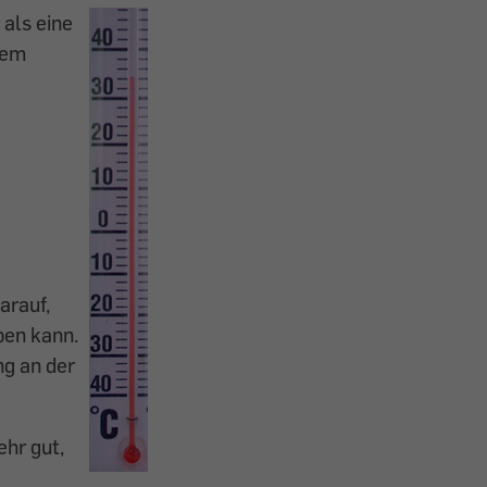
 als eine
dem
arauf,
ben kann.
ng an der
hr gut,