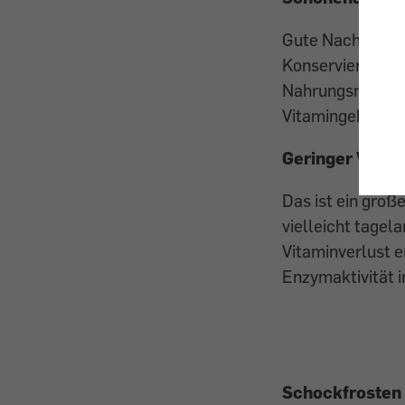
Gute Nachrichten
Konservierungsme
Nahrungsmittel. 
Vitamingehalt ka
Geringer Vitam
Das ist ein groß
vielleicht tagel
Vitaminverlust e
Enzymaktivität i
Schockfrosten