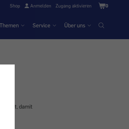
Shopping
Shop
Anmelden
Zugang aktivieren
0
Cart
Themen
Service
Über uns
ankommt, damit