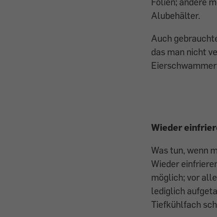
Folien; andere m
Alubehälter.
Auch gebrauchte,
das man nicht ve
Eierschwammerl 
Wieder einfrie
Was tun, wenn ma
Wieder einfriere
möglich; vor all
lediglich aufge
Tiefkühlfach sch