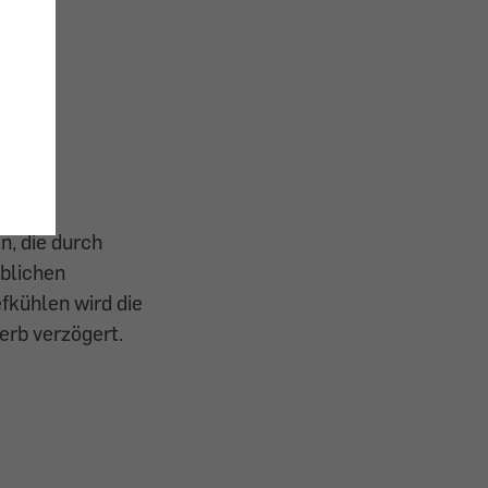
de
alle
 und
n, die durch
eblichen
fkühlen wird die
erb verzögert.