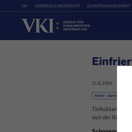
VKI
VERBRAUCHERRECHT
EUROPAKONSUMENT
Startseite
Einfrie
21.6.2004
Heim + Garten
Tiefkühlen ist a
sich der Griff in 
Schonend für a