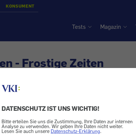
KONSUMENT
Tests
Magazin
ren - Frostige Zeiten
Gefrierschrank
Essen + Trinken
Tiefkühlprodukt
DATENSCHUTZ IST UNS WICHTIG!
us mehreren Gründen praktisch. Lesen Sie, worauf es 
die Tiefkühltruhe letztlich lohnt.
Bitte erteilen Sie uns die Zustimmung, Ihre Daten zur internen
Analyse zu verwenden. Wir geben Ihre Daten nicht weiter.
Lesen Sie auch unsere
Datenschutz-Erklärung
.
lle Nahrungsmittel