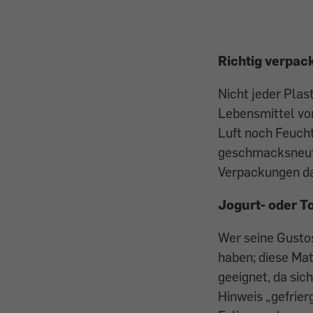
Richtig verpac
Nicht jeder Plast
Lebensmittel vor
Luft noch Feucht
geschmacksneutra
Verpackungen dar
Jogurt- oder T
Wer seine Gustos
haben; diese Mat
geeignet, da sic
Hinweis „gefrie