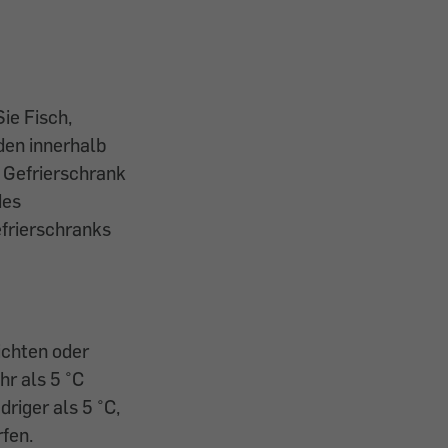
ie Fisch,
den innerhalb
 Gefrierschrank
des
efrierschranks
richten oder
r als 5 °C
riger als 5 °C,
rfen.