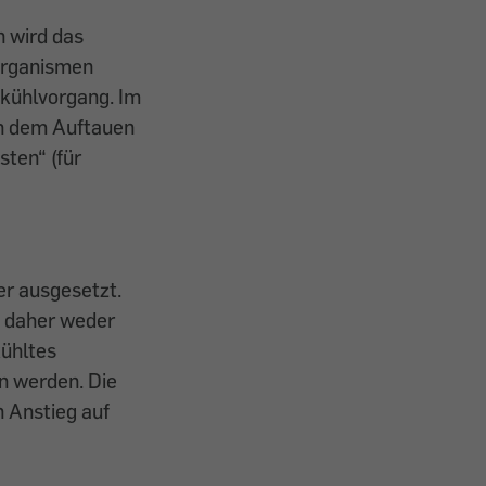
 wird das
oorganismen
fkühlvorgang. Im
ch dem Auftauen
ten“ (für
er ausgesetzt.
n daher weder
ühltes
n werden. Die
n Anstieg auf