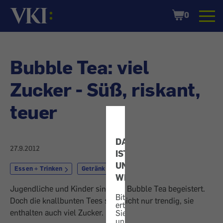
Startseite
Shopping
0
Cart
Bubble Tea: viel
Zucker - Süß, riskant,
teuer
DATENSCHUTZ
27.9.2012
IST
UNS
Essen + Trinken
Getränk
WICHTIG!
Jugendliche und Kinder sind von Bubble Tea begeistert.
Bitte
Doch die knallbunten Tees sind nicht nur trendig, sie
erteilen
enthalten auch viel Zucker.
Sie
uns