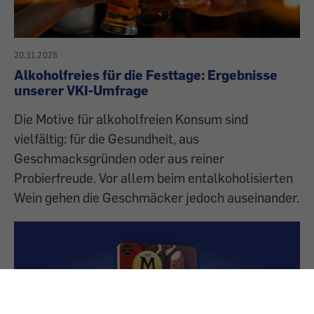
20.11.2025
Alkoholfreies für die Festtage: Ergebnisse
unserer VKI-Umfrage
Die Motive für alkoholfreien Konsum sind
vielfältig: für die Gesundheit, aus
Geschmacksgründen oder aus reiner
Probierfreude. Vor allem beim entalkoholisierten
Wein gehen die Geschmäcker jedoch auseinander.