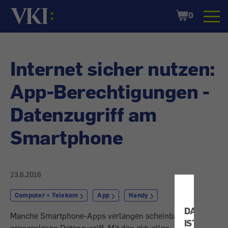
Startseite
Shopping
0
Cart
Internet sicher nutzen:
App-Berechtigungen -
Datenzugriff am
Smartphone
23.6.2016
Computer + Telekom
App
Handy
DATENSC
Manche Smartphone-Apps verlangen scheinbar ­
IST