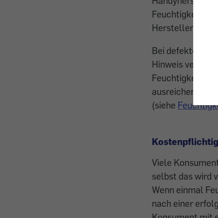
Handyhersteller 
Feuchtigkeitssch
Hersteller. Wir
Bei defekten Sm
Hinweis verweig
Feuchtigkeitssc
ausreichend sei
(siehe
Feuchtigk
Kostenpflicht
Viele Konsumente
selbst das wird 
Wenn einmal Feuc
nach einer erfol
Konsument mit e