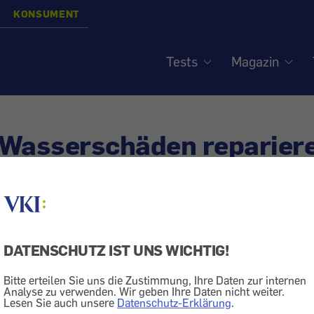
KONSUMENT
Tests
Magazin
Wasserschäden repariere
ersuch wert
siert am
25.9.2014
DATENSCHUTZ IST UNS WICHTIG!
Handy
Ladegerät
Monitor
Markt + Dienstleistung
Bitte erteilen Sie uns die Zustimmung, Ihre Daten zur internen
Wasser
Analyse zu verwenden. Wir geben Ihre Daten nicht weiter.
Lesen Sie auch unsere
Datenschutz-Erklärung
.