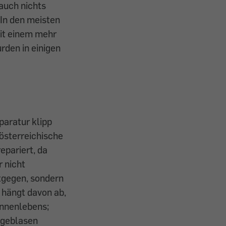
auch nichts
 In den meisten
it einem mehr
rden in einigen
paratur klipp
österreichische
epariert, da
r nicht
ntgegen, sondern
 hängt ­davon ab,
 Innenlebens;
ggeblasen