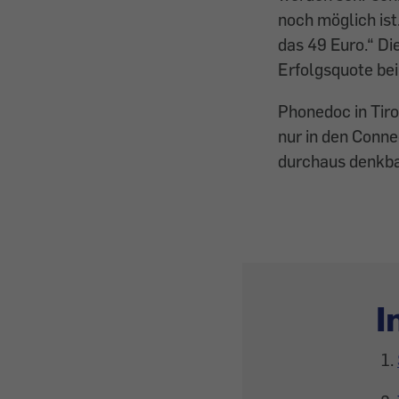
noch möglich ist
das 49 Euro.“ Di
Erfolgsquote be
Phonedoc in Tiro
nur in den Conne
durchaus denkba
I