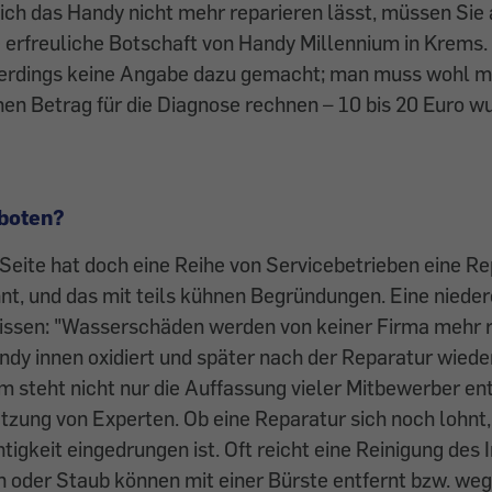
ch das Handy nicht mehr reparieren lässt, müssen Sie 
e erfreuliche Botschaft von Handy Millennium in Krems.
lerdings keine Angabe dazu gemacht; man muss wohl m
en Betrag für die Diagnose rechnen – 10 bis 20 Euro wu
rboten?
Seite hat doch eine Reihe von Servicebetrieben eine Re
nt, und das mit teils kühnen Begründungen. Eine nieder
issen: "Wasserschäden ­werden von keiner Firma mehr r
dy innen oxidiert und ­später nach der Reparatur wiede
em steht nicht nur die Auffassung vieler Mitbewerber e
tzung von Experten. Ob eine ­Reparatur sich noch lohnt,
htigkeit eingedrungen ist. Oft reicht eine Reinigung des
n oder Staub können mit einer Bürste entfernt bzw. we