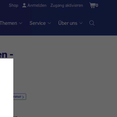
Shopping
Shop
Anmelden
Zugang aktivieren
0
Cart
Themen
Service
Über uns
n -
Reparatur