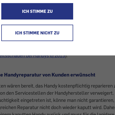
und deren Vertragspartner verweigern häufig die Repar
äden. Doch nicht alle Handyshops halten sich rigid an d
ICH STIMME ZU
 haben mit Handy-Reparaturbetrieben gesprochen.
artphones wird die Gewährleistung bzw. Garantie häufi
ICH STIMME NICHT ZU
ert, es handle sich um einen Wasserschaden (andere B
haden). Da kann unter Umständen schon Kondensfeucht
n, die beispielsweise bei starken Temperaturschwankun
eitsschäden bei Handys 6/2013
).
ige Handyreparatur von Kunden erwünscht
n wären bereit, das Handy kostenpflichtig reparieren 
von den Servicestellen der Handyhersteller verweigert
htigkeit eingetreten ist, könne man nicht garantieren,
greichen Reparatur nicht doch wieder kaputt wird. Daher
inem kaputten Handy zurück und muss für die lapidare