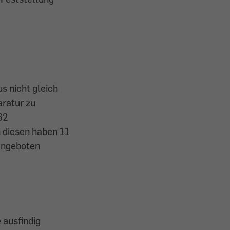
s nicht gleich
aratur zu
62
 diesen haben 11
 angeboten
 ausfindig