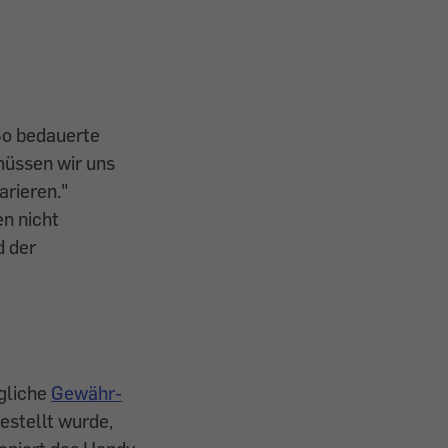
So bedauerte
müssen wir uns
arieren."
n nicht
d der
egliche
Gewähr­
estellt wurde,