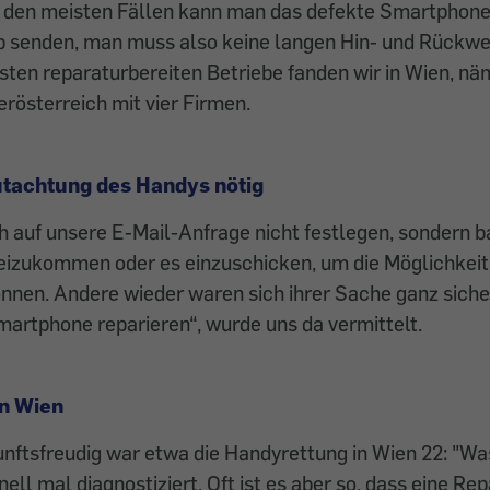
 den meisten Fällen kann man das defekte Smartphone
b senden, man muss also keine ­langen Hin- und Rückwe
ten reparaturbereiten Betriebe ­fanden wir in Wien, nä
erösterreich mit vier Firmen.
utachtung des Handys nötig
ch auf unsere E-Mail-Anfrage nicht festlegen, sondern b
izukommen oder es einzuschicken, um die Möglichkeit
önnen. Andere wieder waren sich ihrer Sache ganz siche
martphone reparieren“, wurde uns da vermittelt.
n Wien
nftsfreudig war etwa die Handyrettung in Wien 22: "W
ell mal diagnostiziert. Oft ist es aber so, dass eine Re