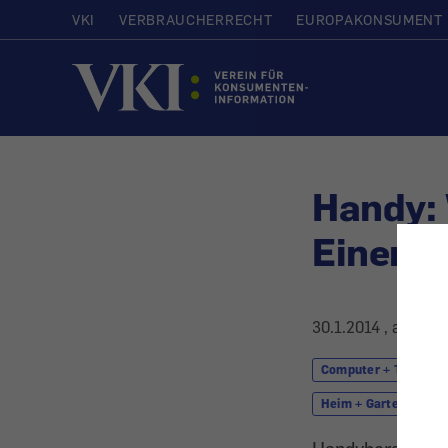
VKI
VERBRAUCHERRECHT
EUROPAKONSUMENT
Startseite
Handy: 
Einen V
30.1.2014
, aktuali
Computer + Telekom
Heim + Garten