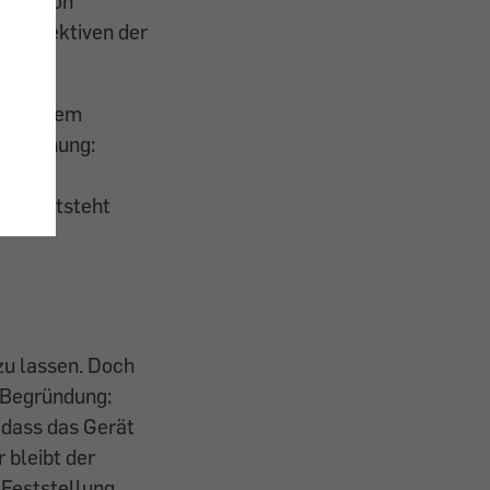
atur von
ie Direktiven der
g mit dem
ezeichnung:
igkeit
gen entsteht
zu lassen. Doch
. Begründung:
 dass das Gerät
 bleibt der
 Feststellung